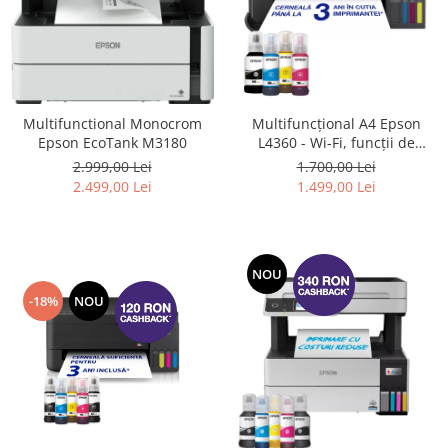
Multifunctional Monocrom
Multifuncțional A4 Epson
Epson EcoTank M3180
L4360 - Wi-Fi, funcții de
scanare, copiere și imprimare
2.999,00 Lei
1.700,00 Lei
față-verso (Inlocuieste
2.499,00 Lei
1.499,00 Lei
Imprimanta L4260)
NOU
-18%
NOU