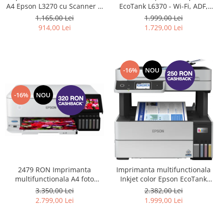
EcoTank L6370 - Wi-Fi, ADF,
A4 Epson L3270 cu Scanner si
Duplex, funcții de imprimare
Wifi
1.999,00 Lei
1.165,00 Lei
față-verso, scanare și copiere
1.729,00 Lei
914,00 Lei
(Inlocuieste imprimanta
L6270) #
-16%
NOU
-16%
NOU
2479 RON Imprimanta
Imprimanta multifunctionala
multifunctionala A4 foto
Inkjet color Epson EcoTank
Epson L8160 #
L6460, Wi-Fi, ADF, funcții de
3.350,00 Lei
2.382,00 Lei
imprimare față-verso, scanare
2.799,00 Lei
1.999,00 Lei
și copiere #