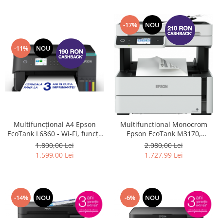
-17%
NOU
-11%
NOU
Multifuncțional A4 Epson
Multifunctional Monocrom
EcoTank L6360 - Wi-Fi, funcții
Epson EcoTank M3170,
de scanare, copiere și
Duplex, ADF, Retea, Wireless,
1.800,00 Lei
2.080,00 Lei
imprimare față-verso.
A4 #
1.599,00 Lei
1.727,99 Lei
(Inlocuieste imprimanta
L6260) #
-14%
NOU
-6%
NOU