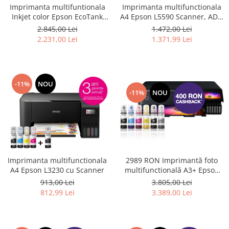
Imprimanta multifuntionala
Imprimanta multifunctionala
Inkjet color Epson EcoTank
A4 Epson L5590 Scanner, ADF,
L6490, Wi-Fi, ADF, funcții de
USB, Wifi, Fax #
2.845,00 Lei
1.472,00 Lei
imprimare față-verso, scanare
2.231,00 Lei
1.371,99 Lei
și copiere, Fax
-11%
NOU
-11%
NOU
Imprimanta multifunctionala
2989 RON Imprimantă foto
A4 Epson L3230 cu Scanner
multifunctională A3+ Epson
L8180 cu 6 culori și WiFi
913,00 Lei
3.805,00 Lei
812,99 Lei
3.389,00 Lei