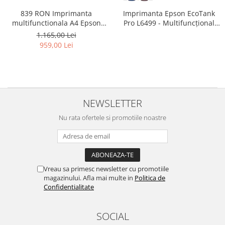
839 RON Imprimanta
Imprimanta Epson EcoTank
multifunctionala A4 Epson
Pro L6499 - Multifuncțional
L3350 cu Scanner si Wifi #
A4, Wi-Fi, cu rezervor de
1.165,00 Lei
cerneală și fax
959,00 Lei
NEWSLETTER
Nu rata ofertele si promotiile noastre
Vreau sa primesc newsletter cu promotiile
magazinului. Afla mai multe in
Politica de
Confidentialitate
SOCIAL