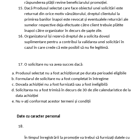
răspunderea plății revine beneficiarului promoției.
Dacă Produsul selectat care face obiectul unei solicitări este 
returnat din orice motiv vânzătorului, dreptul clientului la 
primirea banilor înapoi este revocat și eventualele returnări ale 
sumelor respective deja efectuate către client trebuie plătite 
înapoi către organizator în decurs de șapte zile.
Organizatorul își rezervă dreptul de a solicita dovezi 
suplimentare pentru a contribui la validarea unei solicitări în 
cazul în care crede că este posibil să nu fie legitimă.
O solicitare nu va avea succes dacă:
Produsul selectat nu a fost achiziționat pe durata perioadei eligibile
Formularul de solicitare nu a fost completat în întregime
Dovada achiziției nu a fost furnizată sau a fost ineligibilă
Solicitarea nu a fost trimisă în decurs de 30 de zile calendaristice de la 
data achiziției
Nu v-ați conformat acestor termeni și condiții
Date cu caracter personal
În timpul înregistrării la promoție va trebui să furnizați datele cu 