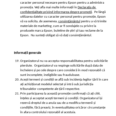
caracter personal necesare pentru Epson pentru a administra 
promoția. Veți afla mai multe informații în 
Declarația de 
confidențialitate privind informarea despre promoții
.  Pe lângă 
utilizarea datelor cu caracter personal pentru promoție, Epson 
vă va solicita, de asemenea, 
consimțământul
 pentru a vă trimite 
materiale de marketing, cum ar fi sondajele cu privire la 
produsele marca Epson, buletine de știri și/sau reclame de la 
Epson.  Nu sunteți obligat să vă dați consimțământul.
Informații generale
Organizatorul nu va accepta responsabilitatea pentru solicitările 
pierdute.  Organizatorul va respinge solicitările după data de 
încheiere și pe cele despre care consideră în mod rezonabil că 
sunt incomplete, ineligibile sau frauduloase.
Acești termeni și condiții se află sub incidența legilor țării în care 
ați achiziționat modelul selectat și intră sub jurisdicția 
tribunalelor competente ale țării respective.
Prin participarea la această promoție confirmați că ați citit, 
înțeles și acceptat acești termeni și condiții. Organizatorul își 
rezervă dreptul de a anula sau de a modifica termenii și 
condițiile, fără preaviz, în eventualitatea oricăror circumstanțe 
în afara controlului rezonabil al acestuia.