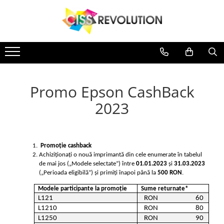
IMPRIMANTE
CERNEALA
MEDII DE PRINTARE
PLOTERE
CONSUMABILE
Imprimante
CERNEALA
MEDII DE PRINTARE
PLOTERE
Jet Cerneala
DYE
HARTIE SUBLIMARE
FLATBED
Casete reziduale
Jet Cerneala
DYE
HARTIE SUBLIMARE
FLATBED
EPSON
HARTIE FOTO
ECHIPAMENTE
Cartuse originale
HP
HARTIE FOTO
ECHIPAMENTE
CANON
CONSUMABILE
Chipuri
PIGMENT
CONSUMABILE
Promo Epson CashBack
HP
SUBLIMARE
2023
BROTHER
HP
PIGMENT
 Promoție cashback 
EPSON
Achiziționați o nouă imprimantă din cele enumerate în tabelul 
HP
de mai jos („Modele selectate”) între 
01
.01.2023
 și 
31.03.2023
CANON
(„Perioada eligibilă”) și primiți înapoi până la 
5
00 RON
.
SUBLIMARE
Modele participante la promoție
Sume returnate*
L121
RON                         60 
EPSON
L1210
RON                         80 
L1250
RON                         90 