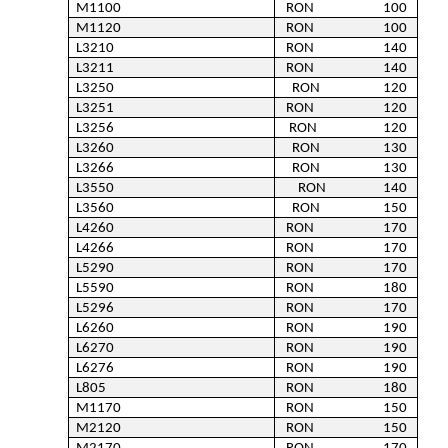
M1100
RON                       100 
M1120
RON                       100 
L3210
RON                       140 
L3211
RON                       140 
L3250
RON                     120 
L3251
RON                       120 
L3256
RON                      120 
L3260
RON                     130 
L3266
RON                     130 
L3550
RON                   140 
L3560
RON                     150 
L4260
RON                       170 
L4266
RON                       170 
L5290
RON                       170 
L5590
RON                       180 
L5296
RON                       170 
L6260
RON                       190 
L6270
RON                       190 
L6276
RON                       190 
L805
RON                       180 
M1170
RON                       150 
M2120
RON                       150 