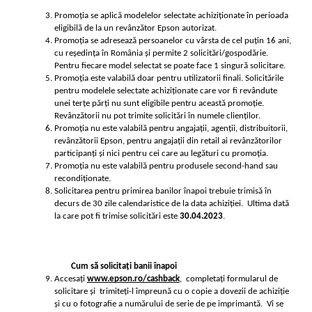
Promoția se aplică modelelor selectate achiziționate în perioada 
eligibilă de la un revânzător Epson autorizat.
Promoția se adresează persoanelor cu vârsta de cel puțin 16 ani, 
cu reședința în România și permite 2 solicitări/gospodărie. 
Pentru fiecare model selectat se poate face 1 singură solicitare.
Promoția este valabilă doar pentru utilizatorii finali. Solicitările 
pentru modelele selectate achiziționate care vor fi revândute 
unei terțe părți nu sunt eligibile pentru această promoție. 
Revânzătorii nu pot trimite solicitări în numele clienților.
Promoția nu este valabilă pentru angajații, agenții, distribuitorii, 
revânzătorii Epson, pentru angajații din retail ai revânzătorilor 
participanți și nici pentru cei care au legături cu promoția.
Promoția nu este valabilă pentru produsele second-hand sau 
recondiționate.
Solicitarea pentru primirea banilor înapoi trebuie trimisă în 
decurs de 30 zile calendaristice de la data achiziției.  Ultima dată 
la care pot fi trimise solicitări este 
30
.04.2023
.
Cum sӑ solicitaţi banii înapoi
Accesaţi 
www.epson.ro/cashback
,  completaţi formularul de 
solicitare și  trimiteţi-l împreună cu o copie a dovezii de achiziție 
și cu o fotografie a numărului de serie de pe imprimantă.  Vi se 