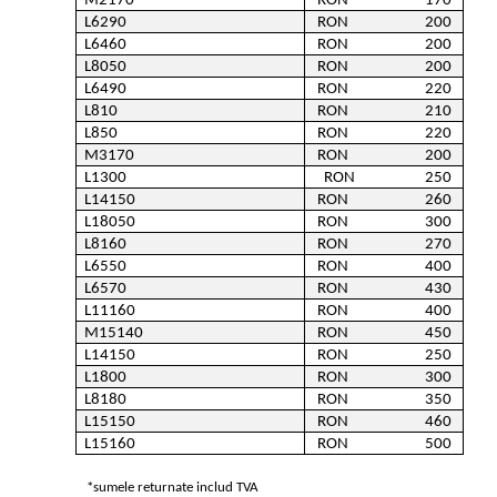
M2170
RON                       170 
L6290
RON                       200 
L6460
RON                       200 
L8050
RON                       200 
L6490
RON                       220 
L810
RON                       210 
L850
RON                       220 
M3170
RON                       200 
L1300
RON                     250 
L14150
RON                       260 
L18050
RON                       300 
L8160
RON                       270 
L6550
RON                       400 
L6570
RON                       430 
L11160
RON                       400 
M15140
RON                       450 
L14150
RON                       250 
L1800
RON                       300 
L8180
RON                       350 
L15150
RON                       460 
L15160
RON                       500 
*sumele returnate includ TVA