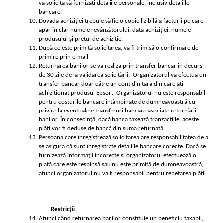
va solicita să furnizați detaliile personale, inclusiv detaliile 
bancare.
Dovada achiziției trebuie să fie o copie lizibilă a facturii pe care 
apar în clar numele revânzătorului, data achiziției, numele 
produsului și prețul de achiziție. 
După ce este primită solicitarea, va fi trimisă o confirmare de 
primire prin e-mail
Returnarea banilor se va realiza prin transfer bancar în decurs 
de 30 zile de la validarea solicitării.  Organizatorul va efectua un 
transfer bancar doar către un cont din țara din care ați 
achiziționat produsul Epson.  Organizatorul nu este responsabil 
pentru costurile bancare întâmpinate de dumneavoastră cu 
privire la eventualele transferuri bancare asociate returnării 
banilor. În consecință, dacă banca taxează tranzacțiile, aceste 
plăți vor fi deduse de bancă din suma returnată.
Persoana care înregistrează solicitarea are responsabilitatea de a 
se asigura că sunt înregistrate detaliile bancare corecte. Dacă se 
furnizează informații incorecte și organizatorul efectuează o 
plată care este respinsă sau nu este primită de dumneavoastră, 
atunci organizatorul nu va fi responsabil pentru repetarea plății.
Restricții
Atunci când returnarea banilor constituie un beneficiu taxabil, 