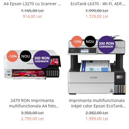
EcoTank L6370 - Wi-Fi, ADF,
A4 Epson L3270 cu Scanner si
Duplex, funcții de imprimare
Wifi
1.999,00 Lei
1.165,00 Lei
față-verso, scanare și copiere
1.729,00 Lei
914,00 Lei
(Inlocuieste imprimanta
L6270) #
-16%
NOU
-16%
NOU
2479 RON Imprimanta
Imprimanta multifunctionala
multifunctionala A4 foto
Inkjet color Epson EcoTank
Epson L8160 #
L6460, Wi-Fi, ADF, funcții de
3.350,00 Lei
2.382,00 Lei
imprimare față-verso, scanare
2.799,00 Lei
1.999,00 Lei
și copiere #