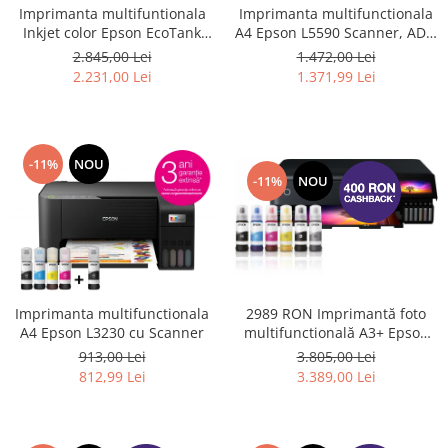
Imprimanta multifuntionala
Imprimanta multifunctionala
Inkjet color Epson EcoTank
A4 Epson L5590 Scanner, ADF,
L6490, Wi-Fi, ADF, funcții de
USB, Wifi, Fax #
2.845,00 Lei
1.472,00 Lei
imprimare față-verso, scanare
2.231,00 Lei
1.371,99 Lei
și copiere, Fax
-11%
NOU
-11%
NOU
Imprimanta multifunctionala
2989 RON Imprimantă foto
A4 Epson L3230 cu Scanner
multifunctională A3+ Epson
L8180 cu 6 culori și WiFi
913,00 Lei
3.805,00 Lei
812,99 Lei
3.389,00 Lei