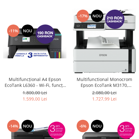
-17%
NOU
-11%
NOU
Multifuncțional A4 Epson
Multifunctional Monocrom
EcoTank L6360 - Wi-Fi, funcții
Epson EcoTank M3170,
de scanare, copiere și
Duplex, ADF, Retea, Wireless,
1.800,00 Lei
2.080,00 Lei
imprimare față-verso.
A4 #
1.599,00 Lei
1.727,99 Lei
(Inlocuieste imprimanta
L6260) #
-14%
NOU
-6%
NOU