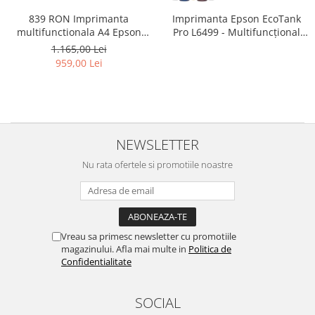
839 RON Imprimanta
Imprimanta Epson EcoTank
multifunctionala A4 Epson
Pro L6499 - Multifuncțional
L3350 cu Scanner si Wifi #
A4, Wi-Fi, cu rezervor de
1.165,00 Lei
cerneală și fax
959,00 Lei
NEWSLETTER
Nu rata ofertele si promotiile noastre
Vreau sa primesc newsletter cu promotiile
magazinului. Afla mai multe in
Politica de
Confidentialitate
SOCIAL