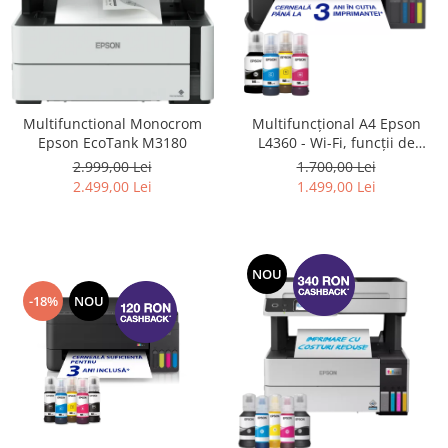
Multifunctional Monocrom
Multifuncțional A4 Epson
Epson EcoTank M3180
L4360 - Wi-Fi, funcții de
scanare, copiere și imprimare
2.999,00 Lei
1.700,00 Lei
față-verso (Inlocuieste
2.499,00 Lei
1.499,00 Lei
Imprimanta L4260)
NOU
-18%
NOU