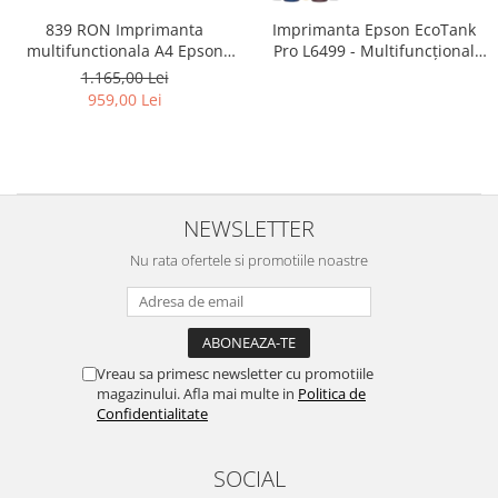
839 RON Imprimanta
Imprimanta Epson EcoTank
multifunctionala A4 Epson
Pro L6499 - Multifuncțional
L3350 cu Scanner si Wifi #
A4, Wi-Fi, cu rezervor de
1.165,00 Lei
cerneală și fax
959,00 Lei
NEWSLETTER
Nu rata ofertele si promotiile noastre
Vreau sa primesc newsletter cu promotiile
magazinului. Afla mai multe in
Politica de
Confidentialitate
SOCIAL