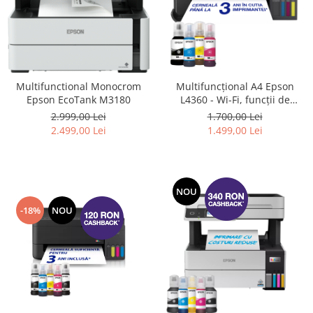
Multifunctional Monocrom
Multifuncțional A4 Epson
Epson EcoTank M3180
L4360 - Wi-Fi, funcții de
scanare, copiere și imprimare
2.999,00 Lei
1.700,00 Lei
față-verso (Inlocuieste
2.499,00 Lei
1.499,00 Lei
Imprimanta L4260)
NOU
-18%
NOU