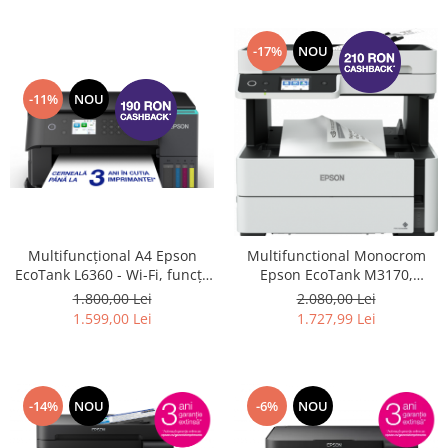
-17%
NOU
-11%
NOU
Multifuncțional A4 Epson
Multifunctional Monocrom
EcoTank L6360 - Wi-Fi, funcții
Epson EcoTank M3170,
de scanare, copiere și
Duplex, ADF, Retea, Wireless,
1.800,00 Lei
2.080,00 Lei
imprimare față-verso.
A4 #
1.599,00 Lei
1.727,99 Lei
(Inlocuieste imprimanta
L6260) #
-14%
NOU
-6%
NOU