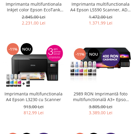
Imprimanta multifuntionala
Imprimanta multifunctionala
Inkjet color Epson EcoTank
A4 Epson L5590 Scanner, ADF,
L6490, Wi-Fi, ADF, funcții de
USB, Wifi, Fax #
2.845,00 Lei
1.472,00 Lei
imprimare față-verso, scanare
2.231,00 Lei
1.371,99 Lei
și copiere, Fax
-11%
NOU
-11%
NOU
Imprimanta multifunctionala
2989 RON Imprimantă foto
A4 Epson L3230 cu Scanner
multifunctională A3+ Epson
L8180 cu 6 culori și WiFi
913,00 Lei
3.805,00 Lei
812,99 Lei
3.389,00 Lei