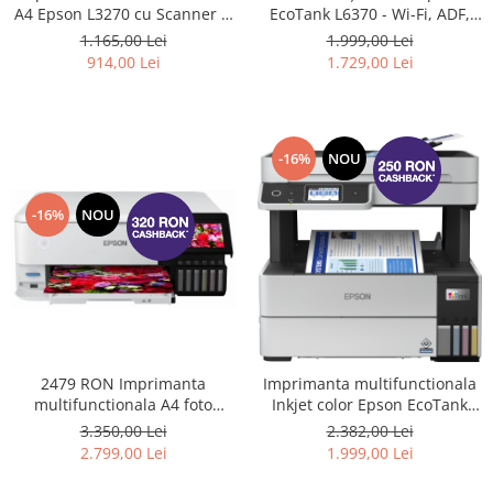
EcoTank L6370 - Wi-Fi, ADF,
A4 Epson L3270 cu Scanner si
Duplex, funcții de imprimare
Wifi
1.999,00 Lei
1.165,00 Lei
față-verso, scanare și copiere
1.729,00 Lei
914,00 Lei
(Inlocuieste imprimanta
L6270) #
-16%
NOU
-16%
NOU
2479 RON Imprimanta
Imprimanta multifunctionala
multifunctionala A4 foto
Inkjet color Epson EcoTank
Epson L8160 #
L6460, Wi-Fi, ADF, funcții de
3.350,00 Lei
2.382,00 Lei
imprimare față-verso, scanare
2.799,00 Lei
1.999,00 Lei
și copiere #