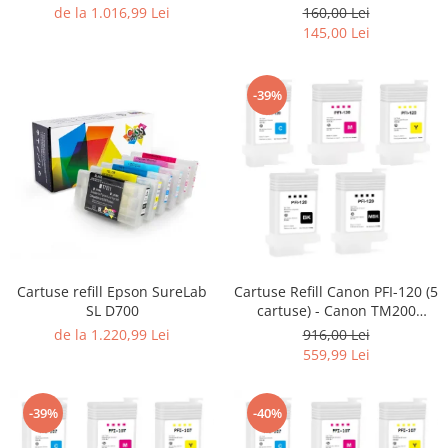
160,00 Lei
de la 1.016,99 Lei
145,00 Lei
-39%
Cartuse refill Epson SureLab
Cartuse Refill Canon PFI-120 (5
SL D700
cartuse) - Canon TM200
TM205 TM300 TM305 200 205
de la 1.220,99 Lei
916,00 Lei
300 305
559,99 Lei
-39%
-40%