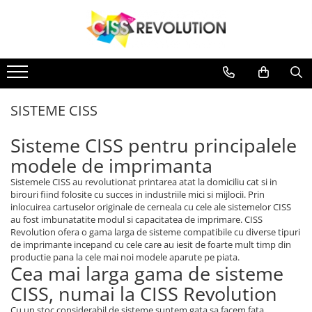
Toate Produsele
Imprimante
CERNEALA
MEDII DE PRINTARE
PLOTERE
IMPRIMANTE
Jet Cerneala
DYE
HARTIE SUBLIMARE
FLATBED
Jet Cerneala
HP
HARTIE FOTO
ECHIPAMENTE
SISTEME CISS
PIGMENT
CONSUMABILE
SISTEME CISS
SUBLIMARE
CERNEALA
Sisteme CISS pentru principalele
DYE
modele de imprimanta
EPSON
Sistemele CISS au revolutionat printarea atat la domiciliu cat si in
CANON
birouri fiind folosite cu succes in industriile mici si mijlocii. Prin
inlocuirea cartuselor originale de cerneala cu cele ale sistemelor CISS
HP
au fost imbunatatite modul si capacitatea de imprimare. CISS
BROTHER
Revolution ofera o gama larga de sisteme compatibile cu diverse tipuri
de imprimante incepand cu cele care au iesit de foarte mult timp din
HP
productie pana la cele mai noi modele aparute pe piata.
PIGMENT
Cea mai larga gama de sisteme
CISS, numai la CISS Revolution
EPSON
HP
Cu un stoc considerabil de sisteme suntem gata sa facem fata