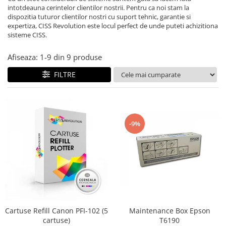
intotdeauna cerintelor clientilor nostrii. Pentru ca noi stam la
CANON
dispozitia tuturor clientilor nostri cu suport tehnic, garantie si
SUBLIMARE
expertiza, CISS Revolution este locul perfect de unde puteti achizitiona
sisteme CISS.
EPSON
MEDII DE PRINTARE
Afiseaza:
1-
9
din
9
produse
HARTIE SUBLIMARE
FILTRE
HARTIE FOTO
PLOTERE
FLATBED
-9%
ECHIPAMENTE
CONSUMABILE
PRESE TERMICE
CONSUMABILE
Casete reziduale
Cartuse originale
Maintenance Box Epson
Cartuse Refill Canon PFI-102 (5
Chipuri
T6190
cartuse)