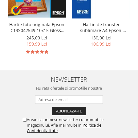
Hartie foto originala Epson
Hartie de transfer
C13S042549 10x15 Glossy
sublimare A4 Epson,
200g/mp, 500 coli
100coli/top, SC-F100 SC-
245,00 Lei
130,00 Lei
F500
159,99 Lei
106,99 Lei
NEWSLETTER
Nu rata ofertele si promotiile noastre
Vreau sa primesc newsletter cu promotiile
magazinului. Afla mai multe in
Politica de
Confidentialitate