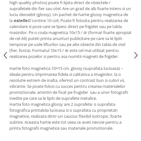
high quality photos) poate fi lipita direct de obiectele /
suprafetele din fier sau otel. Are un grad de alb foarte intens si un
luciu deosebit (glossy). Un pachet de hartie glossy magnetica de
la
estelle©
contine 10 coli. Poate fi folosita pentru realizarea de
calendare si poze care se lipesc direct pe frigider sau pe tabla
masinilor. Pe o coala magnetica 10x15 / 4r (format foarte apropiat
de cel A6) puteti printa anunturi publicitare pe care sa le lipiti
temporar pe usile lifturilor sau pe alte obiecte din tabla de otel
(fier, fonta). Formatul 10x15 / 4r este cel mai utilizat pentru
realizarea pozelor si pentru asa numitii magneti de frigider.
Hartie foto magnetica 10×15 cm. glossy (suprafata lucioasa) –
ideala pentru imprimarea fidela si calitativa a imaginilor, la o
rezolutie extrem de inalta, oferind un contrast bun si culori vii,
vibrante. Se poate folosi cu succes pentru crearea materialelor
promotionale, amintiri de fixat pe frugider sau a unor fotografii
inedite pe care sa le lipiti de suprafete metalice.
Hartia foto magnetica glossy are 2 suprafete: o suprafata
fotografica printabila lucioasa si o suprafata cu proprietati
magnetice, realizata dintr-un cauciuc flexibil isotropic, foarte
subtire. Aceasta hartie este tot ceea ce aveti nevoie pentru a
printa fotografii magnetice sau materiale promotionale.