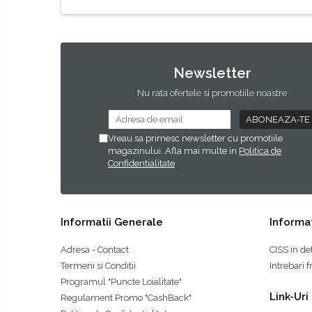
Newsletter
Nu rata ofertele si promotiile noastre
Vreau sa primesc newsletter cu promotiile
magazinului. Afla mai multe in
Politica de
Confidentialitate
Informatii Generale
Informat
Adresa - Contact
CISS in de
Termeni si Conditii
Intrebari 
Programul "Puncte Loialitate"
Link-Uri
Regulament Promo "CashBack"