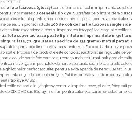
arca ESTELLE
p
,cu
o fata lucioasa (glossy)
pentru printare direct in imprimante cu jet de
a pentru imprimarea cu
cerneala tip dye
. Suprafata de printare ofera o
usc
lucioasa este tratata printr-un procedeu chimic special pentru a reda
culori 
ate pe ea. Un pachet include
100 de coli de hartie lucioasa single sid
t de calitate exceptionala pentru imprimarea fotografiilor. Marginile colilor 
tia foto super lucioasa poate fi printata in imprimantele inkjet la 
 singura fata
, ;
cu
greutatea specifica de 135 grame/metrul patrat
,
suprafetei printabile fiind foarte alba si uniforma. Foile de hartie nu vor pre
fabricatie. Procesul de productie este controlat electronic iar reguluile de ve
 hartie coli de hartie foto care sa nu corespunda celui mai inalt grad de calit
ienti ca nu vor gasi in pachetele de hartie coli taiate stramb sau la alte cote 
le ghilotinelor perfect ascutite, pentru a evita aparitia de neregularitati in 
de imprimanta cu jet de cerneala (inkjet). Pot fi imprimate atat de imprimante
rneala
tip dye
(CISS).
losi colile de hartie inkjet glossy pentru a imprima poze, pliante, fotografii pent
ele de CD, DVD sau Bluray, meniuri pentru cafenele, baruri si restaurante, ca