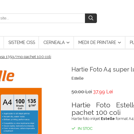
SISTEME CISS
CERNEALA
MEDII DE PRINTARE
P
oasa 135g/mp pachet 100 coli
Hartie Foto A4 super 
Estelle
50,00 Lei
37,99 Lei
Hartie Foto Este
pachet 100 coli
Hartie foto inkjet
Estelle
format A4,
IN STOC