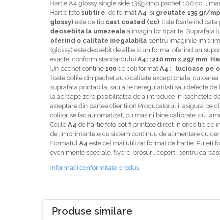
Hartie A4 glossy single side 135g/mp pachet 100 coli, m
Hartie foto
subtire
,
de format
A4
;si
greutate 135 gr/m
glossy)
este de tip
cast coated (cc)
. Este foarte indicat
deosebita la umezeala
a imaginilor tiparite. Suprafata 
oferind o calitate inegalabila
pentru imaginile imprim
(glossy) este deosebit de alba si uniforma, oferind un supor
exacte, conform standardului
A4: ;210 mm x 297
m
m
.
Har
Un pachet contine
100
de coli format
A4
;, ;
lucioase pe o
Toate colile din pachet au o calitate exceptionala, culoarea 
suprafata printabila, sau alte neregularitati sau defecte de 
la aproape zero posibilitatea de a introduce in pachetele de
asteptare din partea clientilor! Producatorul ii asigura pe cl
colilor se fac automatizat, cu masini bine calibrate, cu lame
Colile
A4
de hartie foto pot fi printate direct in orice tip 
de ;imprimantele cu sistem continuu de alimentare cu ce
Formatul
A4
este cel mai utilizat format de hartie. Puteti fo
evenimente speciale, flyere, brosuri, coperti pentru carcas
Informatii conformitate produs
Produse similare