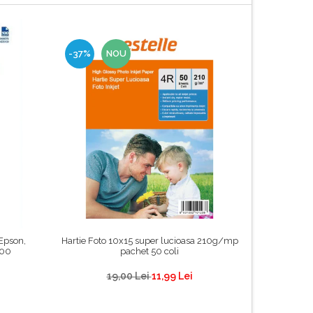
-37%
NOU
-33%
 Epson,
Hartie Foto 10x15 super lucioasa 210g/mp
Hartie Fo
500
pachet 50 coli
19,00 Lei
11,99 Lei