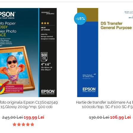
-18%
 foto originala Epson C13S042549
Hartie de transfer sublimare A4
15 Glossy 200g/mp, 500 coli
100coli/top, SC-F100 SC-F
245,00 Lei
159,99 Lei
130,00 Lei
106,99 Lei