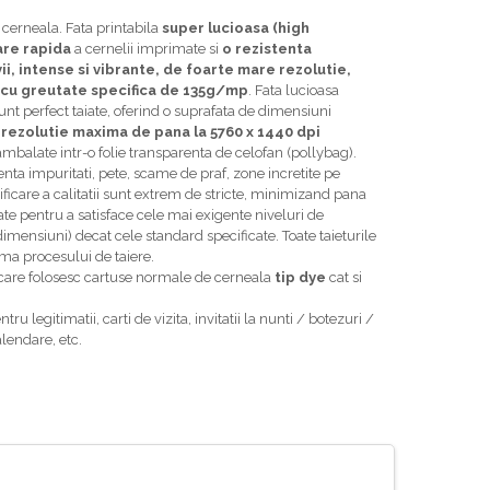
 cerneala. Fata printabila
super lucioasa (high
are rapida
a cernelii imprimate si
o rezistenta
vii, intense si vibrante, de foarte mare rezolutie,
e cu greutate specifica de 135g/mp
. Fata lucioasa
sunt perfect taiate, oferind o suprafata de dimensiuni
o rezolutie maxima de pana la 5760 x 1440 dpi
 ambalate intr-o folie transparenta de celofan (pollybag).
zenta impuritati, pete, scame de praf, zone incretite pe
rificare a calitatii sunt extrem de stricte, minimizand pana
ate pentru a satisface cele mai exigente niveluri de
(dimensiuni) decat cele standard specificate. Toate taieturile
urma procesului de taiere.
le care folosesc cartuse normale de cerneala
tip dye
cat si
ru legitimatii, carti de vizita, invitatii la nunti / botezuri /
lendare, etc.