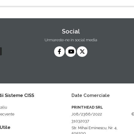
Social
Urmareste-ne in social media
ii Sisteme CISS
Date Comerciale
taliu
PRINTHEAD SRL
frecvente
J08/2366/2022
©
31032037
 Utile
Str. Mihai Eminescu, Nr. 4,
505200