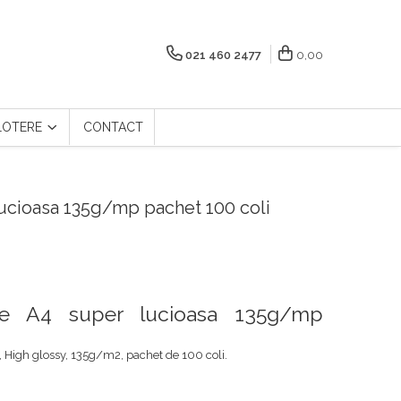
021 460 2477
0,00
LOTERE
CONTACT
lucioasa 135g/mp pachet 100 coli
lle A4 super lucioasa 135g/mp
 High glossy, 135g/m2, pachet de 100 coli.