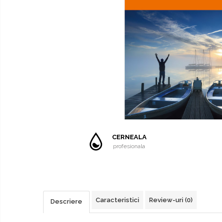
SUBLIMARE
EPSON
HARTIE SUBLIMARE
HARTIE FOTO
FLATBED
ECHIPAMENTE
CONSUMABILE
Casete reziduale
Cartuse originale
CERNEALA
Chipuri
profesionala
Caracteristici
Review-uri
(0)
Descriere