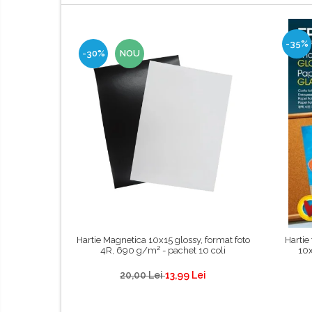
-35%
-30%
NOU
Hartie Magnetica 10x15 glossy, format foto
Hartie
4R, 690 g/m² - pachet 10 coli
10x
20,00 Lei
13,99 Lei