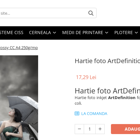
STEME CISS
CERNEALA
MEDII DE PRINTARE
PLOTERE
Glossy CC A4 250g/mp
Hartie foto ArtDefini
17,29 Lei
Hartie foto ArtDefi
Hartie foto inkjet
ArtDefinition
fo
coli.
LA COMANDA
ADAUG