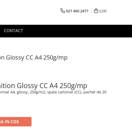
021 460 2477
0,00
CONTACT
tion Glossy CC A4 250g/mp
nition Glossy CC A4 250g/mp
rmat A4, glossy, 250g/m2, spate cartonat (CC), pachet de 20
A IN COS