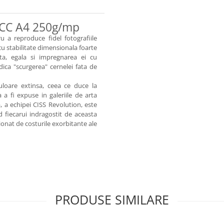
y CC A4 250g/mp
u a reproduce fidel fotografiile
u stabilitate dimensionala foarte
lta, egala si impregnarea ei cu
ica "scurgerea" cernelei fata de
loare extinsa, ceea ce duce la
 a fi expuse in galeriile de arta
a, a echipei CISS Revolution, este
fiecarui indragostit de aceasta
tionat de costurile exorbitante ale
PRODUSE SIMILARE