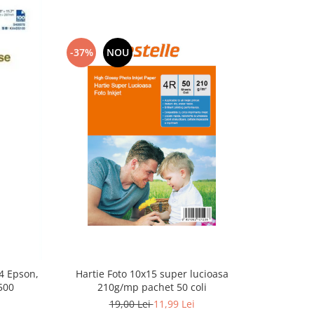
-37%
NOU
4 Epson,
Hartie Foto 10x15 super lucioasa
Hartie fo
500
210g/mp pachet 50 coli
19,00 Lei
11,99 Lei