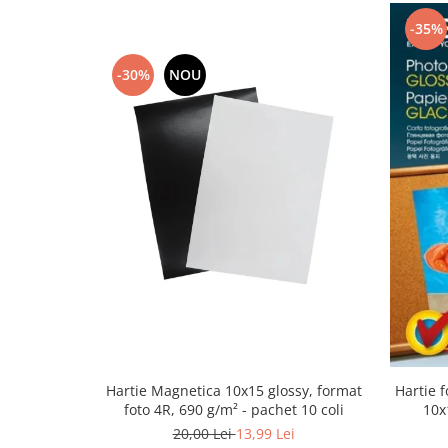
-35%
-30%
NOU
Hartie Magnetica 10x15 glossy, format
Hartie 
foto 4R, 690 g/m² - pachet 10 coli
10x
20,00 Lei
13,99 Lei