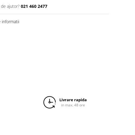
 de ajutor?
021 460 2477
informatii
Livrare rapida
in max. 48 ore