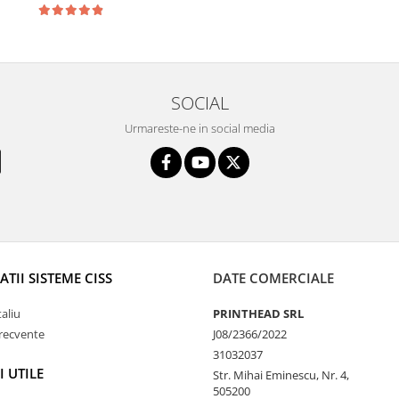
SOCIAL
Urmareste-ne in social media
TII SISTEME CISS
DATE COMERCIALE
taliu
PRINTHEAD SRL
frecvente
J08/2366/2022
31032037
I UTILE
Str. Mihai Eminescu, Nr. 4,
505200