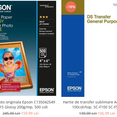
-18%
foto originala Epson C13S042549
Hartie de transfer sublimare A
15 Glossy 200g/mp, 500 coli
100coli/top, SC-F100 SC-F
245,00 Lei
159,99 Lei
130,00 Lei
106,99 Lei