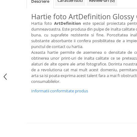
Caracteristici
Review-uri
(0)
Descriere
Hartie foto ArtDefinition Gloss
Hartia foto
ArtDefinition
este special proiectata pentr
dumneavoastra. Este produsa din pulpe de inalta calitate c
buna, cu suprafete rezistente si fine. Porozitatea ina
substante absorbante ii confera posibilitatea de a impied
punctul de contact cu hartia.
Aceasta hartie permite de asemenea o densitate de cu
obtinerea unor print-uri de inalta calitate ce se preteaza
alaturi de alte opere ale artei fotografice. Dorinta noastr
de a revolutiona cat mai mult acest domeniu, permitand 
arta sa isi poata exprima acest talent fara a mai fi obstruc
consumabilelor.
Informatii conformitate produs