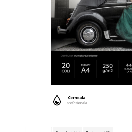
CANON
SUBLIMARE
EPSON
MEDII DE PRINTARE
HARTIE SUBLIMARE
HARTIE FOTO
PLOTERE
FLATBED
ECHIPAMENTE
CONSUMABILE
PRESE TERMICE
Cerneala
CONSUMABILE
profesionala
Casete reziduale
Cartuse originale
Chipuri