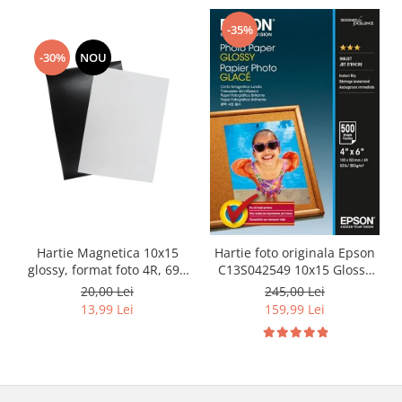
-35%
-30%
NOU
Hartie Magnetica 10x15
Hartie foto originala Epson
glossy, format foto 4R, 690
C13S042549 10x15 Glossy
g/m² - pachet 10 coli
200g/mp, 500 coli
20,00 Lei
245,00 Lei
13,99 Lei
159,99 Lei