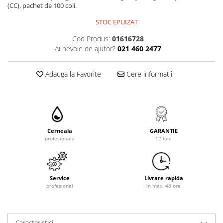
(CC), pachet de 100 coli.
STOC EPUIZAT
Cod Produs:
01616728
Ai nevoie de ajutor?
021 460 2477
Adauga la Favorite
Cere informatii
Cerneala
GARANTIE
profesionala
12 luni
Service
Livrare rapida
profesional
in max. 48 ore
Caracteristici