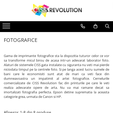
IMPRIMANTE
CERNEALA
MEDII DE PRINTARE
PLOTERE
CONSUMABILE
Imprimante
CERNEALA
MEDII DE PRINTARE
PLOTERE
Jet Cerneala
DYE
HARTIE SUBLIMARE
FLATBED
Casete reziduale
Jet Cerneala
DYE
HARTIE SUBLIMARE
FLATBED
EPSON
HARTIE FOTO
ECHIPAMENTE
Cartuse originale
HP
HARTIE FOTO
ECHIPAMENTE
FOTOGRAFICE
CANON
CONSUMABILE
Chipuri
PIGMENT
CONSUMABILE
HP
SUBLIMARE
BROTHER
Gama de imprimante fotografice sta la dispozitia tuturor celor ce vor
HP
sa transforme micul birou de acasa intr-un adevarat laborator foto.
Alaturi de sistemele CISS gata instalate cu siguranta nu veti mai pierde
PIGMENT
niciodata timpul pe la centrele foto. Si pe langa acest lucru sumele de
bani care le economisiti sunt atat de mari ca veti face din
EPSON
dumneavoastra un impatimit al artei fotografice. Cernelurile
HP
comercializate de CISS Revolution fac din printurile pe care le veti
CANON
realiza adevarate opere de arta. Nu va mai ramane decat sa
imortalizati fotografia perfecta. Epson detine suprematia la aceasta
SUBLIMARE
categorie grea, urmata de Canon si HP.
EPSON
Afiseaza:
1-
8
din
8
produse