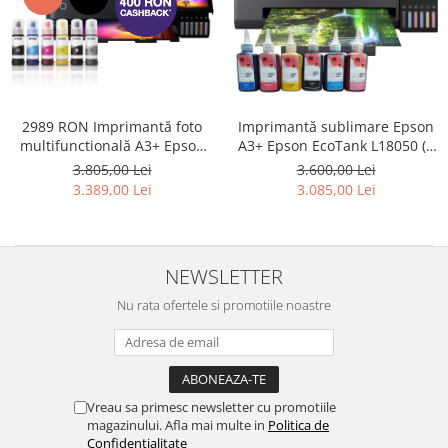
2989 RON Imprimantă foto
Imprimantă sublimare Epson
multifunctională A3+ Epson
A3+ Epson EcoTank L18050 (6
L8180 cu 6 culori și WiFi
culori)
3.805,00 Lei
3.600,00 Lei
3.389,00 Lei
3.085,00 Lei
NEWSLETTER
Nu rata ofertele si promotiile noastre
Vreau sa primesc newsletter cu promotiile
magazinului. Afla mai multe in
Politica de
Confidentialitate