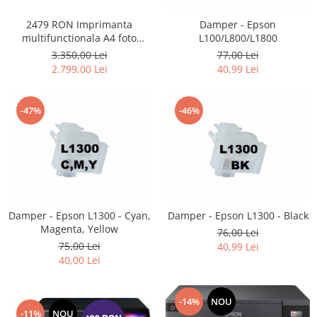
2479 RON Imprimanta
Damper - Epson
multifunctionala A4 foto
L100/L800/L1800
Epson L8160 #
3.350,00 Lei
77,00 Lei
2.799,00 Lei
40,99 Lei
-47%
-46%
Damper - Epson L1300 - Cyan,
Damper - Epson L1300 - Black
Magenta, Yellow
76,00 Lei
75,00 Lei
40,99 Lei
40,00 Lei
-14%
NOU
-11%
NOU