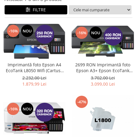
FILTRE
-16%
NOU
-16%
NOU
2699 RON Imprimantă foto
Imprimantă foto Epson A4
Epson A3+ Epson EcoTank
EcoTank L8050 Wifi (Cartuse
L18050 #
de mare capacitate) #
3.702,00 Lei
2.232,00 Lei
3.099,00 Lei
1.879,99 Lei
-47%
-16%
NOU