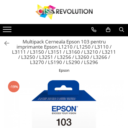
IMPRIMANTE
CERNEALA
MEDII DE PRINTARE
PLOTERE
CONSUMABILE
Imprimante
CERNEALA
MEDII DE PRINTARE
PLOTERE
Jet Cerneala
DYE
HARTIE SUBLIMARE
FLATBED
Casete reziduale
Jet Cerneala
DYE
HARTIE SUBLIMARE
FLATBED
EPSON
HARTIE FOTO
ECHIPAMENTE
Cartuse originale
HP
HARTIE FOTO
ECHIPAMENTE
Multipack Cerneala Epson 103 pentru
CANON
CONSUMABILE
Chipuri
PIGMENT
CONSUMABILE
imprimante Epson L1210 / L1250 / L3110 /
L3111 / L3150 / L3151 / L3160 / L3210 / L3211
HP
SUBLIMARE
/ L3250 / L3251 / L3256 / L3260 / L3266 /
BROTHER
L3270 / L5190 / L5290 / L5296
HP
Epson
PIGMENT
EPSON
-19%
HP
CANON
SUBLIMARE
EPSON