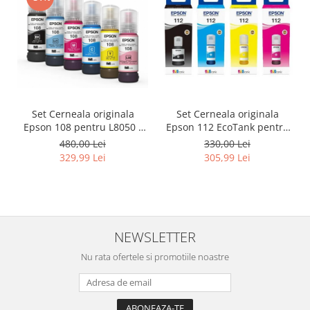
Set Cerneala originala
Set Cerneala originala
Epson 108 pentru L8050 /
Epson 112 EcoTank pentru
L18050
L6460, L6490, L6550, L6570,
480,00 Lei
330,00 Lei
L6580, L11160, L15150,
329,99 Lei
305,99 Lei
L15160, L15180
NEWSLETTER
Nu rata ofertele si promotiile noastre