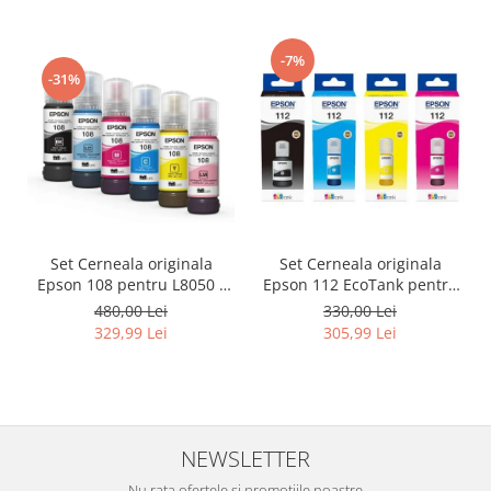
-7%
-31%
Set Cerneala originala
Set Cerneala originala
Epson 108 pentru L8050 /
Epson 112 EcoTank pentru
L18050
L6460, L6490, L6550, L6570,
480,00 Lei
330,00 Lei
L6580, L11160, L15150,
329,99 Lei
305,99 Lei
L15160, L15180
NEWSLETTER
Nu rata ofertele si promotiile noastre