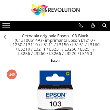
Toate Produsele
Imprimante
CERNEALA
MEDII DE PRINTARE
PLOTERE
IMPRIMANTE
Jet Cerneala
DYE
HARTIE SUBLIMARE
FLATBED
Jet Cerneala
HP
HARTIE FOTO
ECHIPAMENTE
Cerneala originala Epson 103 Black
PIGMENT
CONSUMABILE
(C13T00S14A) - imprimanta Epson L1210 /
SISTEME CISS
L1250 / L3110 / L3111 / L3150 / L3151 / L3160
SUBLIMARE
CERNEALA
/ L3210 / L3211 / L3231 / L3250 / L3251 /
L3256 / L3260 / L3266 / L3270 / L5190
DYE
Epson
EPSON
CANON
HP
-24%
BROTHER
HP
PIGMENT
EPSON
HP