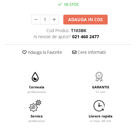
IN STOC
ADAUGA IN COS
Cod Produs:
T103BK
Ai nevoie de ajutor?
021 460 2477
Adauga la Favorite
Cere informatii
Cerneala
GARANTIE
profesionala
12 luni
Service
Livrare rapida
profesional
in max. 48 ore