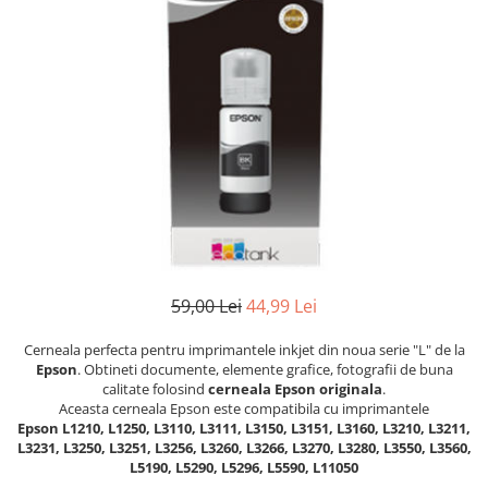
CANON
SUBLIMARE
EPSON
MEDII DE PRINTARE
HARTIE SUBLIMARE
HARTIE FOTO
PLOTERE
FLATBED
ECHIPAMENTE
CONSUMABILE
59,00 Lei
44,99 Lei
PRESE TERMICE
Cerneala perfecta pentru imprimantele inkjet din noua serie "L" de la
CONSUMABILE
Epson
. Obtineti documente, elemente grafice, fotografii de buna
calitate folosind
cerneala Epson originala
.
Casete reziduale
Aceasta cerneala Epson este compatibila cu imprimantele
Cartuse originale
Epson
L1210, L1250, L3110, L3111, L3150, L3151, L3160, L3210, L3211,
L3231, L3250, L3251, L3256, L3260, L3266, L3270, L3280, L3550, L3560,
Chipuri
L5190, L5290, L5296, L5590, L11050