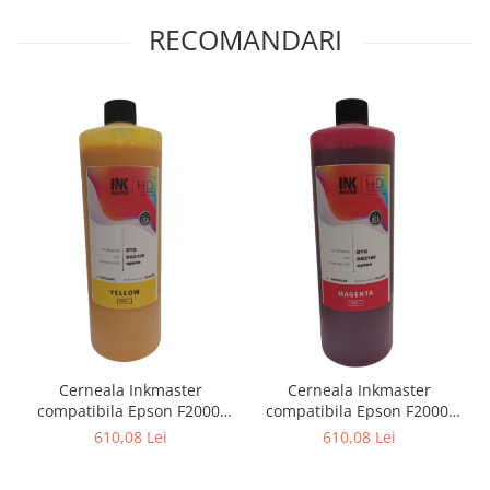
RECOMANDARI
Cerneala Inkmaster
Cerneala Inkmaster
compatibila Epson F2000,
compatibila Epson F2000,
F2100 - DTG Yellow,
F2100 - DTG Magenta,
610,08 Lei
610,08 Lei
DG2100, 1 Litru
DG2100, 1 Litru