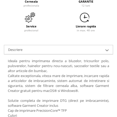
Cerneala
GARANTIE
profesionala
12 luni
Service
Livrare rapida
profesional
in max. 48 ore
Descriere
Ideala pentru imprimarea directa a bluzelor, tricourilor polo,
puloverelor, hainelor pentru nou-nascuti, sacoselor textile sau a
altor articole din bumbac.
Calitate exceptionala, viteza mare de imprimare, incarcare rapida
a articolelor de imbracaminte, sistem automat de intretinere si
siguranta, sistem de filtrare cerneala alba, software Garment
Creator gratuit pentru macOS® si Windows®.
Solutie completa de imprimare DTG (direct pe imbracaminte),
software Garment Creator inclus
Cap de imprimare PrecisionCore™ TFP
Culori