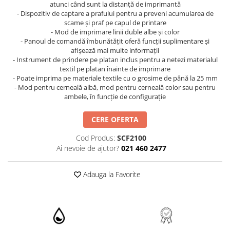
atunci când sunt la distanţă de imprimantă
- Dispozitiv de captare a prafului pentru a preveni acumularea de
scame şi praf pe capul de printare
- Mod de imprimare linii duble albe şi color
- Panoul de comandă îmbunătăţit oferă funcţii suplimentare şi
afişează mai multe informaţii
- Instrument de prindere pe platan inclus pentru a netezi materialul
textil pe platan înainte de imprimare
- Poate imprima pe materiale textile cu o grosime de până la 25 mm
- Mod pentru cerneală albă, mod pentru cerneală color sau pentru
ambele, în funcţie de configuraţie
CERE OFERTA
Cod Produs:
SCF2100
Ai nevoie de ajutor?
021 460 2477
Adauga la Favorite