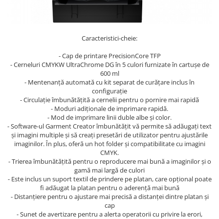
Caracteristici-cheie:
- Cap de printare PrecisionCore TFP
- Cerneluri CMYKW UltraChrome DG în 5 culori furnizate în cartuşe de
600 ml
- Mentenanţă automată cu kit separat de curăţare inclus în
configuraţie
- Circulaţie îmbunătăţită a cernelii pentru o pornire mai rapidă
- Moduri adiţionale de imprimare rapidă.
- Mod de imprimare linii duble albe şi color.
- Software-ul Garment Creator îmbunătăţit vă permite să adăugaţi text
şi imagini multiple şi să creaţi presetări de utilizator pentru ajustările
imaginilor. În plus, oferă un hot folder şi compatibilitate cu imagini
CMYK.
- Trierea îmbunătăţită pentru o reproducere mai bună a imaginilor şi o
gamă mai largă de culori
- Este inclus un suport textil de prindere pe platan, care opţional poate
fi adăugat la platan pentru o aderenţă mai bună
- Distanţiere pentru o ajustare mai precisă a distanţei dintre platan şi
cap
- Sunet de avertizare pentru a alerta operatorii cu privire la erori,