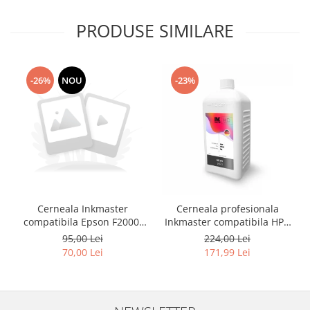
PRODUSE SIMILARE
-26%
NOU
-23%
Cerneala Inkmaster
Cerneala profesionala
compatibila Epson F2000,
Inkmaster compatibila HP -
F2100 - DTG Black, DG2100,
DYE, GRAY, H720GY, 1 litru
95,00 Lei
224,00 Lei
100 ml
70,00 Lei
171,99 Lei