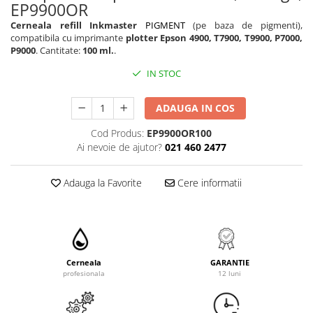
EP9900OR
Cerneala refill Inkmaster
PIGMENT
(pe baza de pigmenti),
compatibila cu imprimante
plotter Epson 4900, T7900, T9900, P7000,
P9000
. Cantitate:
100 ml.
.
IN STOC
ADAUGA IN COS
Cod Produs:
EP9900OR100
Ai nevoie de ajutor?
021 460 2477
Adauga la Favorite
Cere informatii
Cerneala
GARANTIE
profesionala
12 luni