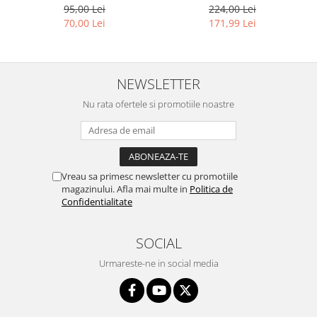
F2100 - DTG Black, DG2100,
DYE, GRAY, H720GY, 1 litru
95,00 Lei
224,00 Lei
100 ml
70,00 Lei
171,99 Lei
NEWSLETTER
Nu rata ofertele si promotiile noastre
Vreau sa primesc newsletter cu promotiile
magazinului. Afla mai multe in
Politica de
Confidentialitate
SOCIAL
Urmareste-ne in social media