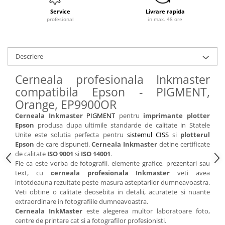
Service
Livrare rapida
profesional
in max. 48 ore
Descriere
Cerneala profesionala Inkmaster
compatibila Epson - PIGMENT,
Orange, EP9900OR
Cerneala Inkmaster
PIGMENT
pentru
imprimante plotter
Epson
produsa dupa ultimile standarde de calitate in Statele
Unite este solutia perfecta pentru
sistemul CISS
si
plotterul
Epson
de care dispuneti.
Cerneala Inkmaster
detine certificate
de calitate
ISO 9001
si
ISO 14001
.
Fie ca este vorba de fotografii, elemente grafice, prezentari sau
text, cu
cerneala profesionala Inkmaster
veti avea
intotdeauna rezultate peste masura asteptarilor dumneavoastra.
Veti obtine o calitate deosebita in detalii, acuratete si nuante
extraordinare in fotografiile dumneavoastra.
Cerneala InkMaster
este alegerea multor laboratoare foto,
centre de printare cat si a fotografilor profesionisti.