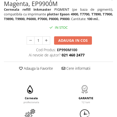
Magenta, EP9900M
Cerneala refill Inkmaster
PIGMENT
(pe baza de pigmenti),
compatibila cu imprimante
plotter Epson 4900, T7700, T7890, T7900,
T9890, T9900, P6000, P7000, P8000, P9000
. Cantitate:
100 ml.
.
IN STOC
ADAUGA IN COS
Cod Produs:
EP990M100
Ai nevoie de ajutor?
021 460 2477
Adauga la Favorite
Cere informatii
Cerneala
GARANTIE
profesionala
12 luni