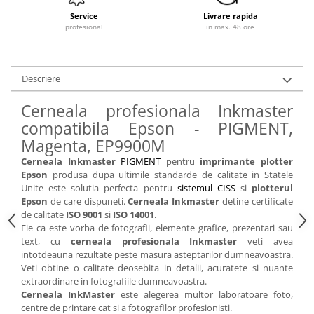
Service
Livrare rapida
profesional
in max. 48 ore
Descriere
Cerneala profesionala Inkmaster
compatibila Epson - PIGMENT,
Magenta, EP9900M
Cerneala Inkmaster
PIGMENT
pentru
imprimante plotter
Epson
produsa dupa ultimile standarde de calitate in Statele
Unite este solutia perfecta pentru
sistemul CISS
si
plotterul
Epson
de care dispuneti.
Cerneala Inkmaster
detine certificate
de calitate
ISO 9001
si
ISO 14001
.
Fie ca este vorba de fotografii, elemente grafice, prezentari sau
text, cu
cerneala profesionala Inkmaster
veti avea
intotdeauna rezultate peste masura asteptarilor dumneavoastra.
Veti obtine o calitate deosebita in detalii, acuratete si nuante
extraordinare in fotografiile dumneavoastra.
Cerneala InkMaster
este alegerea multor laboratoare foto,
centre de printare cat si a fotografilor profesionisti.