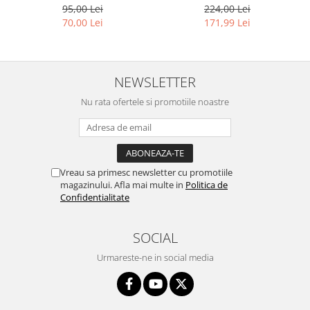
F2100 - DTG Black, DG2100,
DYE, GRAY, H720GY, 1 litru
95,00 Lei
224,00 Lei
100 ml
70,00 Lei
171,99 Lei
NEWSLETTER
Nu rata ofertele si promotiile noastre
Vreau sa primesc newsletter cu promotiile
magazinului. Afla mai multe in
Politica de
Confidentialitate
SOCIAL
Urmareste-ne in social media