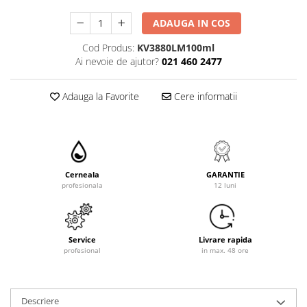
ADAUGA IN COS
Cod Produs:
KV3880LM100ml
Ai nevoie de ajutor?
021 460 2477
Adauga la Favorite
Cere informatii
Cerneala
GARANTIE
profesionala
12 luni
Service
Livrare rapida
profesional
in max. 48 ore
Descriere