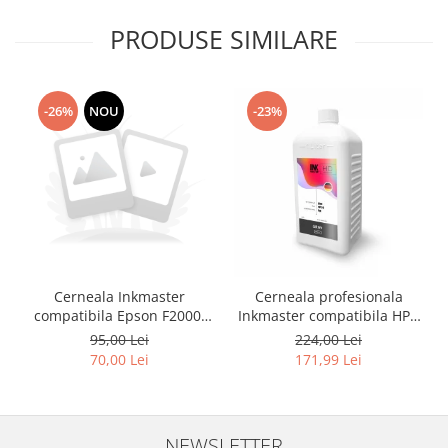
PRODUSE SIMILARE
-26%
NOU
-23%
Cerneala Inkmaster
Cerneala profesionala
compatibila Epson F2000,
Inkmaster compatibila HP -
F2100 - DTG Black, DG2100,
DYE, GRAY, H720GY, 1 litru
95,00 Lei
224,00 Lei
100 ml
70,00 Lei
171,99 Lei
NEWSLETTER