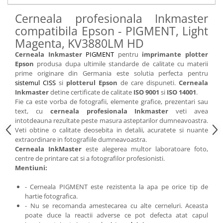
Cerneala profesionala Inkmaster
compatibila Epson - PIGMENT, Light
Magenta, KV3880LM HD
Cerneala Inkmaster
PIGMENT
pentru
imprimante plotter
Epson
produsa dupa ultimile standarde de calitate cu materii
prime originare din Germania este solutia perfecta pentru
sistemul CISS
si
plotterul Epson
de care dispuneti.
Cerneala
Inkmaster
detine certificate de calitate
ISO 9001
si
ISO 14001
.
Fie ca este vorba de fotografii, elemente grafice, prezentari sau
text, cu
cerneala profesionala Inkmaster
veti avea
intotdeauna rezultate peste masura asteptarilor dumneavoastra.
Veti obtine o calitate deosebita in detalii, acuratete si nuante
extraordinare in fotografiile dumneavoastra.
Cerneala InkMaster
este alegerea multor laboratoare foto,
centre de printare cat si a fotografilor profesionisti.
Mentiuni:
- Cerneala PIGMENT este rezistenta la apa pe orice tip de
hartie fotografica.
- Nu se recomanda amestecarea cu alte cerneluri. Aceasta
poate duce la reactii adverse ce pot defecta atat capul