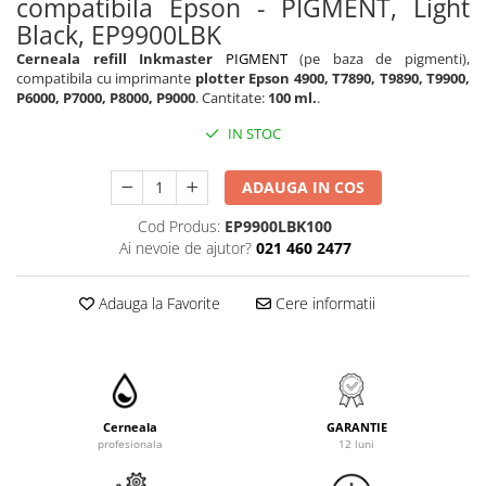
compatibila Epson - PIGMENT, Light
Black, EP9900LBK
Cerneala refill Inkmaster
PIGMENT
(pe baza de pigmenti),
compatibila cu imprimante
plotter Epson 4900, T7890, T9890, T9900,
P6000, P7000, P8000, P9000
. Cantitate:
100 ml.
.
IN STOC
ADAUGA IN COS
Cod Produs:
EP9900LBK100
Ai nevoie de ajutor?
021 460 2477
Adauga la Favorite
Cere informatii
Cerneala
GARANTIE
profesionala
12 luni