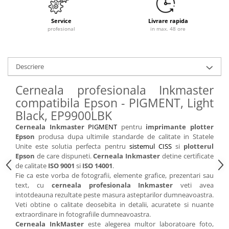
Service
Livrare rapida
profesional
in max. 48 ore
Descriere
Cerneala profesionala Inkmaster
compatibila Epson - PIGMENT, Light
Black, EP9900LBK
Cerneala Inkmaster
PIGMENT
pentru
imprimante plotter
Epson
produsa dupa ultimile standarde de calitate in Statele
Unite este solutia perfecta pentru
sistemul CISS
si
plotterul
Epson
de care dispuneti.
Cerneala Inkmaster
detine certificate
de calitate
ISO 9001
si
ISO 14001
.
Fie ca este vorba de fotografii, elemente grafice, prezentari sau
text, cu
cerneala profesionala Inkmaster
veti avea
intotdeauna rezultate peste masura asteptarilor dumneavoastra.
Veti obtine o calitate deosebita in detalii, acuratete si nuante
extraordinare in fotografiile dumneavoastra.
Cerneala InkMaster
este alegerea multor laboratoare foto,