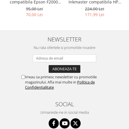
compatibila Epson F2000,
Inkmaster compatibila HP -
F2100 - DTG Black, DG2100,
DYE, GRAY, H720GY, 1 litru
95,00 Lei
224,00 Lei
100 ml
70,00 Lei
171,99 Lei
NEWSLETTER
Nu rata ofertele si promotiile noastre
Vreau sa primesc newsletter cu promotiile
magazinului. Afla mai multe in
Politica de
Confidentialitate
SOCIAL
Urmareste-ne in social media