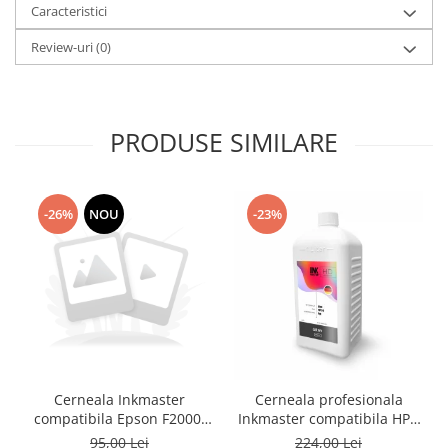
Caracteristici
Review-uri
(0)
PRODUSE SIMILARE
-26%
NOU
-23%
Cerneala Inkmaster
Cerneala profesionala
compatibila Epson F2000,
Inkmaster compatibila HP -
F2100 - DTG Black, DG2100,
DYE, GRAY, H720GY, 1 litru
95,00 Lei
224,00 Lei