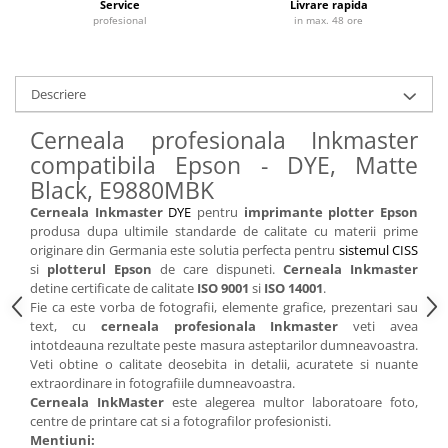
Service
Livrare rapida
profesional
in max. 48 ore
Descriere
Cerneala profesionala Inkmaster
compatibila Epson - DYE, Matte
Black, E9880MBK
Cerneala Inkmaster
DYE
pentru
imprimante plotter Epson
produsa dupa ultimile standarde de calitate cu materii prime
originare din Germania este solutia perfecta pentru
sistemul CISS
si
plotterul Epson
de care dispuneti.
Cerneala Inkmaster
detine certificate de calitate
ISO 9001
si
ISO 14001
.
Fie ca este vorba de fotografii, elemente grafice, prezentari sau
text, cu
cerneala profesionala Inkmaster
veti avea
intotdeauna rezultate peste masura asteptarilor dumneavoastra.
Veti obtine o calitate deosebita in detalii, acuratete si nuante
extraordinare in fotografiile dumneavoastra.
Cerneala InkMaster
este alegerea multor laboratoare foto,
centre de printare cat si a fotografilor profesionisti.
Mentiuni: