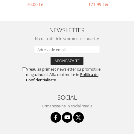
100 ml
70,00 Lei
171,99 Lei
NEWSLETTER
Nu rata ofertele si promotiile noastre
Vreau sa primesc newsletter cu promotiile
magazinului. Afla mai multe in
Politica de
Confidentialitate
SOCIAL
Urmareste-ne in social media