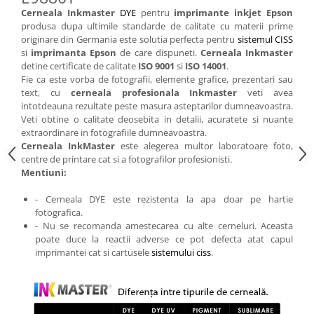
Cerneala Inkmaster
DYE
pentru
imprimante inkjet Epson
produsa dupa ultimile standarde de calitate cu materii prime
originare din Germania este solutia perfecta pentru
sistemul CISS
si
imprimanta Epson
de care dispuneti.
Cerneala Inkmaster
detine certificate de calitate
ISO 9001
si
ISO 14001
.
Fie ca este vorba de fotografii, elemente grafice, prezentari sau
text, cu
cerneala profesionala Inkmaster
veti avea
intotdeauna rezultate peste masura asteptarilor dumneavoastra.
Veti obtine o calitate deosebita in detalii, acuratete si nuante
extraordinare in fotografiile dumneavoastra.
Cerneala InkMaster
este alegerea multor laboratoare foto,
centre de printare cat si a fotografilor profesionisti.
Mentiuni:
- Cerneala DYE este rezistenta la apa doar pe hartie
fotografica.
- Nu se recomanda amestecarea cu alte cerneluri. Aceasta
poate duce la reactii adverse ce pot defecta atat capul
imprimantei cat si cartusele
sistemului ciss
.