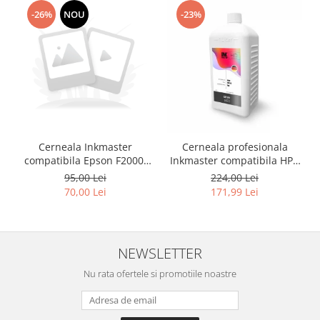
-26%
NOU
-23%
Cerneala Inkmaster
Cerneala profesionala
compatibila Epson F2000,
Inkmaster compatibila HP -
F2100 - DTG Black, DG2100,
DYE, GRAY, H720GY, 1 litru
95,00 Lei
224,00 Lei
100 ml
70,00 Lei
171,99 Lei
NEWSLETTER
Nu rata ofertele si promotiile noastre