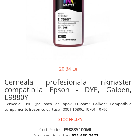
CANON
SUBLIMARE
EPSON
MEDII DE PRINTARE
HARTIE SUBLIMARE
HARTIE FOTO
PLOTERE
FLATBED
20,34 Lei
ECHIPAMENTE
Cerneala profesionala Inkmaster
CONSUMABILE
compatibila Epson - DYE, Galben,
PRESE TERMICE
E9880Y
CONSUMABILE
Cerneala: DYE (pe baza de apa); Culoare: Galben; Compatibila
Casete reziduale
echipamente Epson cu cartuse T0801-T0806, T0791-T0796
Cartuse originale
STOC EPUIZAT
Chipuri
Cod Produs:
E9888Y100ML
Ai nevoie de ajutor?
021 460 2477