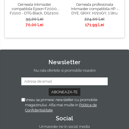
Cerneala Inkmaster
Cerneala profesionala
compatibila Epson F2000,
Inkmaster compatibila HP -
F2100 - DTG Black, DG2100,
DYE, GRAY, H720GY, 1 litru
100 ml
95,00 Lei
224,00 Lei
70,00 Lei
171,99 Lei
Newsletter
Nu rata ofertele si promotiile noastre
Vreau sa primesc newsletter cu promotiile
magazinului. Afla mai multe in
Politica de
Confidentialitate
Social
Urmareste-ne in social media