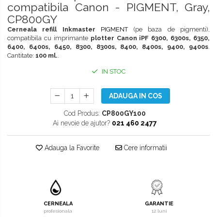
compatibila Canon - PIGMENT, Gray,
CP800GY
Cerneala refill Inkmaster
PIGMENT
(pe baza de pigmenti),
compatibila cu imprimante
plotter Canon iPF 6300, 6300s, 6350,
6400, 6400s, 6450, 8300, 8300s, 8400, 8400s, 9400, 9400s
.
Cantitate:
100 ml.
.
IN STOC
ADAUGA IN COS
Cod Produs:
CP800GY100
Ai nevoie de ajutor?
021 460 2477
Adauga la Favorite
Cere informatii
CERNEALA
GARANTIE
profesionala
12 luni