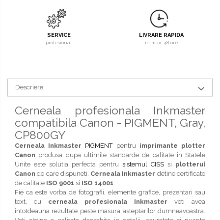
SERVICE
LIVRARE RAPIDA
profesional
in max. 48 ore
Descriere
Cerneala profesionala Inkmaster
compatibila Canon - PIGMENT, Gray,
CP800GY
Cerneala Inkmaster
PIGMENT
pentru
imprimante plotter
Canon
produsa dupa ultimile standarde de calitate in Statele
Unite este solutia perfecta pentru
sistemul CISS
si
plotterul
Canon
de care dispuneti.
Cerneala Inkmaster
detine certificate
de calitate
ISO 9001
si
ISO 14001
.
Fie ca este vorba de fotografii, elemente grafice, prezentari sau
text, cu
cerneala profesionala Inkmaster
veti avea
intotdeauna rezultate peste masura asteptarilor dumneavoastra.