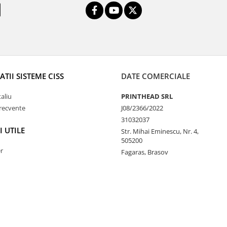
TII SISTEME CISS
DATE COMERCIALE
taliu
PRINTHEAD SRL
frecvente
J08/2366/2022
31032037
I UTILE
Str. Mihai Eminescu, Nr. 4,
505200
r
Fagaras, Brasov