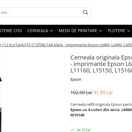
STEME CISS
CERNEALA
MEDII DE PRINTARE
PLOTERE
n 112 EcoTank/ITS C13T06C14A black - imprimante Epson L6460, L6490, L655
Cerneala originala Ep
- imprimante Epson L64
L11160, L15150, L1516
Epson
102,00 Lei
91,99 Lei
Cerneala refill originala Epson pe
Epson cu 4 culori din seria
L6460
M15140
.
IN STOC