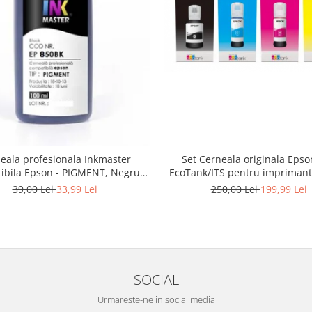
eala profesionala Inkmaster
Set Cerneala originala Epso
ibila Epson - PIGMENT, Negru,
EcoTank/ITS pentru impriman
EP850BK
L4150, L4160, L4260, L4266, 
39,00 Lei
33,99 Lei
250,00 Lei
199,99 Lei
L6170,
L6190, L6260, L6270, L6276, 
L14150, L6390
SOCIAL
Urmareste-ne in social media