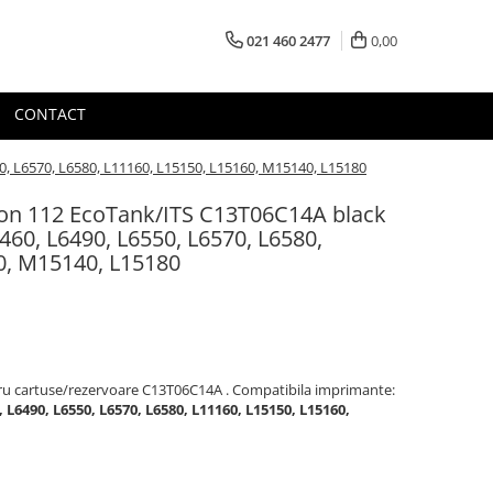
021 460 2477
0,00
CONTACT
0, L6570, L6580, L11160, L15150, L15160, M15140, L15180
son 112 EcoTank/ITS C13T06C14A black
60, L6490, L6550, L6570, L6580,
0, M15140, L15180
ntru cartuse/rezervoare C13T06C14A . Compatibila imprimante:
,
L6490, L6550, L6570, L6580, L11160, L15150, L15160,