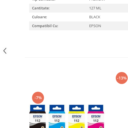
Cantitate:
127 ML
Culoare:
BLACK
Compatibil Cu:
EPSON
-13%
-7%