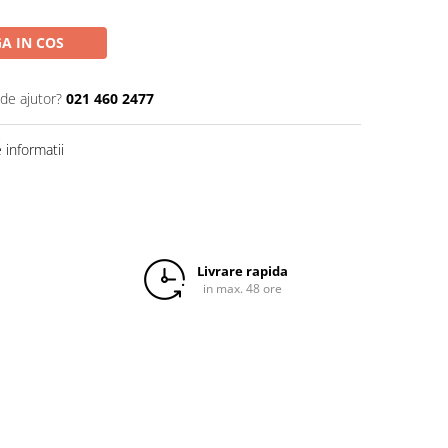
A IN COS
 de ajutor?
021 460 2477
informatii
Livrare rapida
in max. 48 ore