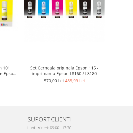
-16%
Set Cerneala originala Epson 115 -
Set cern
n 101
imprimanta Epson L8160 / L8180
compatib
te Epson
L6160,
570,00 Lei
488,99 Lei
1
L6290,
SUPORT CLIENTI
Luni - Vineri: 09:00 - 17:30