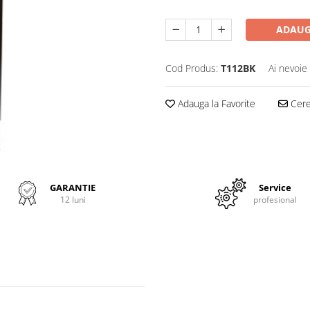
ADAUG
Cod Produs:
T112BK
Ai nevoie
Adauga la Favorite
Cere 
GARANTIE
Service
12 luni
profesional