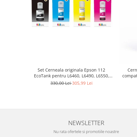
Set Cerneala originala Epson 112
Cern
EcoTank pentru L6460, L6490, L6550,
compat
L6570, L6580, L11160, L15150, L15160,
330,00 Lei
305,99 Lei
L15180
NEWSLETTER
Nu rata ofertele si promotiile noastre