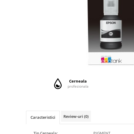
CANON
SUBLIMARE
EPSON
MEDII DE PRINTARE
HARTIE SUBLIMARE
HARTIE FOTO
PLOTERE
FLATBED
ECHIPAMENTE
Cerneala
CONSUMABILE
profesionala
PRESE TERMICE
CONSUMABILE
Casete reziduale
Review-uri
(0)
Cartuse originale
Caracteristici
Chipuri
Tip Cerneala:
PIGMENT