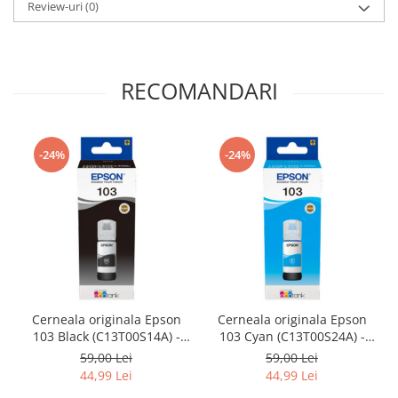
Review-uri
(0)
RECOMANDARI
-24%
-24%
Cerneala originala Epson
Cerneala originala Epson
103 Black (C13T00S14A) -
103 Cyan (C13T00S24A) -
imprimanta Epson L1210 /
imprimanta Epson L1210 /
59,00 Lei
59,00 Lei
L1250 / L3110 / L3111 /
L1250 / L3110 / L3111 /
44,99 Lei
44,99 Lei
L3150 / L3151 / L3160 /
L3150 / L3151 / L3160 /