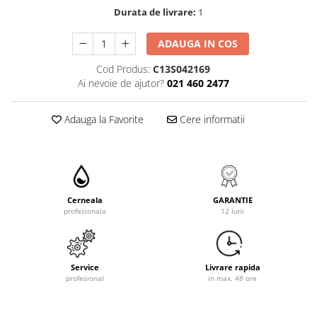
Durata de livrare:
1
ADAUGA IN COS
Cod Produs:
C13S042169
Ai nevoie de ajutor?
021 460 2477
Adauga la Favorite
Cere informatii
Cerneala
GARANTIE
profesionala
12 luni
Service
Livrare rapida
profesional
in max. 48 ore