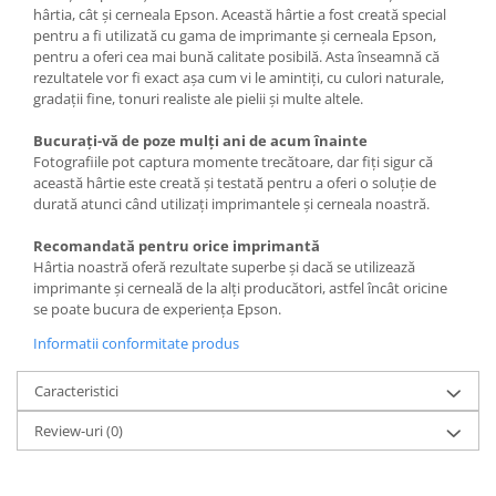
hârtia, cât şi cerneala Epson. Această hârtie a fost creată special
pentru a fi utilizată cu gama de imprimante şi cerneala Epson,
pentru a oferi cea mai bună calitate posibilă. Asta înseamnă că
rezultatele vor fi exact aşa cum vi le amintiţi, cu culori naturale,
gradaţii fine, tonuri realiste ale pielii şi multe altele.
Bucuraţi-vă de poze mulţi ani de acum înainte
Fotografiile pot captura momente trecătoare, dar fiţi sigur că
această hârtie este creată şi testată pentru a oferi o soluţie de
durată atunci când utilizaţi imprimantele şi cerneala noastră.
Recomandată pentru orice imprimantă
Hârtia noastră oferă rezultate superbe şi dacă se utilizează
imprimante şi cerneală de la alţi producători, astfel încât oricine
se poate bucura de experienţa Epson.
Informatii conformitate produs
Caracteristici
Review-uri
(0)