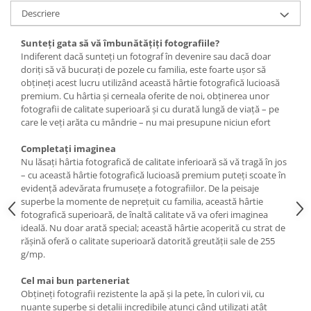
Descriere
Sunteţi gata să vă îmbunătăţiţi fotografiile?
Indiferent dacă sunteţi un fotograf în devenire sau dacă doar
doriţi să vă bucuraţi de pozele cu familia, este foarte uşor să
obţineţi acest lucru utilizând această hârtie fotografică lucioasă
premium. Cu hârtia şi cerneala oferite de noi, obţinerea unor
fotografii de calitate superioară şi cu durată lungă de viaţă – pe
care le veţi arăta cu mândrie – nu mai presupune niciun efort
Completaţi imaginea
Nu lăsaţi hârtia fotografică de calitate inferioară să vă tragă în jos
– cu această hârtie fotografică lucioasă premium puteţi scoate în
evidenţă adevărata frumuseţe a fotografiilor. De la peisaje
superbe la momente de nepreţuit cu familia, această hârtie
fotografică superioară, de înaltă calitate vă va oferi imaginea
ideală. Nu doar arată special; această hârtie acoperită cu strat de
răşină oferă o calitate superioară datorită greutăţii sale de 255
g/mp.
Cel mai bun parteneriat
Obţineţi fotografii rezistente la apă şi la pete, în culori vii, cu
nuanţe superbe şi detalii incredibile atunci când utilizaţi atât