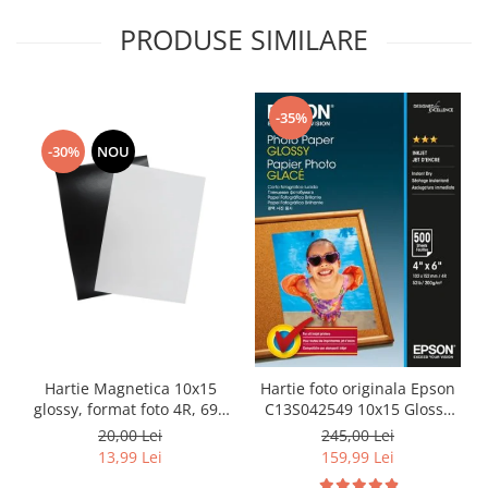
PRODUSE SIMILARE
-35%
-30%
NOU
Hartie Magnetica 10x15
Hartie foto originala Epson
glossy, format foto 4R, 690
C13S042549 10x15 Glossy
g/m² - pachet 10 coli
200g/mp, 500 coli
20,00 Lei
245,00 Lei
13,99 Lei
159,99 Lei