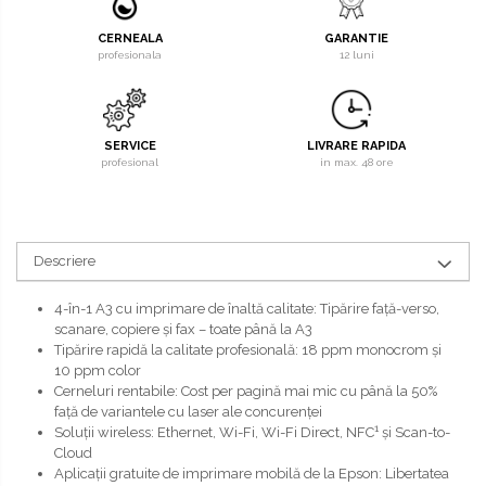
CERNEALA
GARANTIE
profesionala
12 luni
SERVICE
LIVRARE RAPIDA
profesional
in max. 48 ore
Descriere
4-în-1 A3 cu imprimare de înaltă calitate: Tipărire faţă-verso,
scanare, copiere şi fax – toate până la A3
Tipărire rapidă la calitate profesională: 18 ppm monocrom şi
10 ppm color
Cerneluri rentabile: Cost per pagină mai mic cu până la 50%
faţă de variantele cu laser ale concurenţei
1
Soluţii wireless: Ethernet, Wi-Fi, Wi-Fi Direct, NFC
şi Scan-to-
Cloud
Aplicaţii gratuite de imprimare mobilă de la Epson: Libertatea