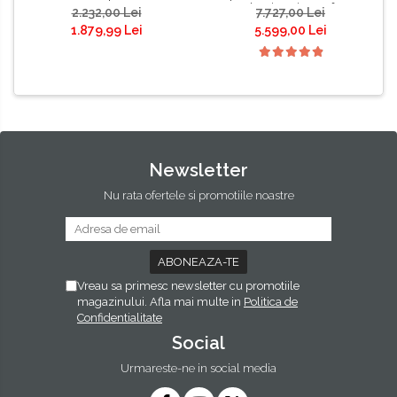
Duplex, imprimare fata-
2.232,00 Lei
7.727,00 Lei
verso, scanare fata-verso,
1.879,99 Lei
5.599,00 Lei
copiere si fax #
Newsletter
Nu rata ofertele si promotiile noastre
Vreau sa primesc newsletter cu promotiile
magazinului. Afla mai multe in
Politica de
Confidentialitate
Social
Urmareste-ne in social media