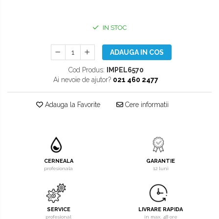
IN STOC
ADAUGA IN COS
Cod Produs:
IMPEL6570
Ai nevoie de ajutor?
021 460 2477
Adauga la Favorite
Cere informatii
CERNEALA
GARANTIE
profesionala
12 luni
SERVICE
LIVRARE RAPIDA
profesional
in max. 48 ore