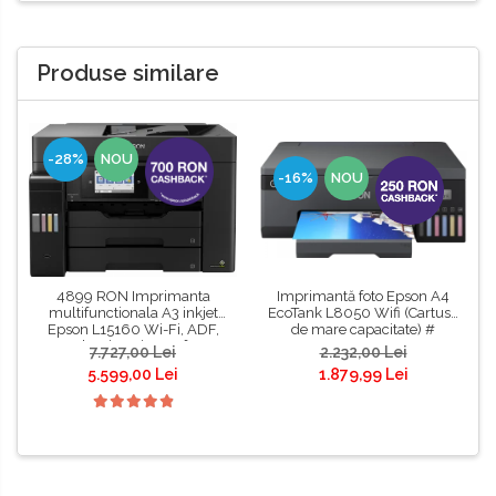
Produse similare
-28%
NOU
-16%
NOU
4899 RON Imprimanta
Imprimantă foto Epson A4
multifunctionala A3 inkjet
EcoTank L8050 Wifi (Cartuse
Epson L15160 Wi-Fi, ADF,
de mare capacitate) #
Duplex, imprimare fata-
7.727,00 Lei
2.232,00 Lei
verso, scanare fata-verso,
5.599,00 Lei
1.879,99 Lei
copiere si fax #