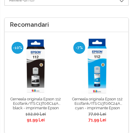
Review-uri
(0)
Recomandari
-10%
-7%
Cerneala originala Epson 112
Cerneala originala Epson 112
EcoTank/ITS C13T06C14A
EcoTank/ITS C13T06C24A
black - imprimante Epson
cyan - imprimante Epson
L6460, L6490, L6550,
L6460, L6490, L6550,
102,00 Lei
77,00 Lei
L6570, L6580, L11160,
L6570, L6580, L11160,
91,99 Lei
71,99 Lei
L15150, L15160, M15140,
L15150, L15160, L15180
L15180