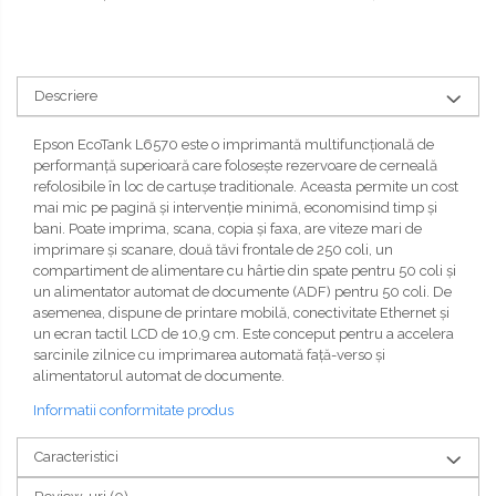
Descriere
Epson EcoTank L6570 este o imprimantă multifuncțională de
performanță superioară care folosește rezervoare de cerneală
refolosibile în loc de cartușe traditionale. Aceasta permite un cost
mai mic pe pagină și intervenție minimă, economisind timp și
bani. Poate imprima, scana, copia și faxa, are viteze mari de
imprimare și scanare, două tăvi frontale de 250 coli, un
compartiment de alimentare cu hârtie din spate pentru 50 coli și
un alimentator automat de documente (ADF) pentru 50 coli. De
asemenea, dispune de printare mobilă, conectivitate Ethernet și
un ecran tactil LCD de 10,9 cm. Este conceput pentru a accelera
sarcinile zilnice cu imprimarea automată față-verso și
alimentatorul automat de documente.
Informatii conformitate produs
Caracteristici