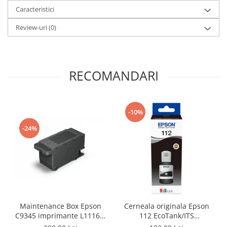
Caracteristici
Review-uri
(0)
RECOMANDARI
-10%
-24%
Maintenance Box Epson
Cerneala originala Epson
C9345 imprimante L11160,
112 EcoTank/ITS
L15150, L15160, L6550 ,
C13T06C14A black -