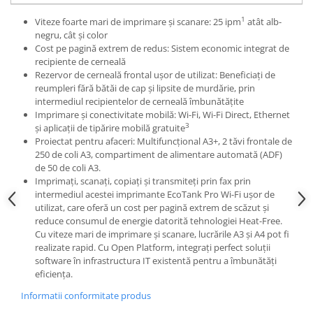
1
Viteze foarte mari de imprimare și scanare: 25 ipm
atât alb-
negru, cât și color
Cost pe pagină extrem de redus: Sistem economic integrat de
recipiente de cerneală
Rezervor de cerneală frontal ușor de utilizat: Beneficiați de
reumpleri fără bătăi de cap și lipsite de murdărie, prin
intermediul recipientelor de cerneală îmbunătățite
Imprimare și conectivitate mobilă: Wi-Fi, Wi-Fi Direct, Ethernet
3
și aplicații de tipărire mobilă gratuite
Proiectat pentru afaceri: Multifuncțional A3+, 2 tăvi frontale de
250 de coli A3, compartiment de alimentare automată (ADF)
de 50 de coli A3.
Imprimați, scanați, copiați și transmiteți prin fax prin
intermediul acestei imprimante EcoTank Pro Wi-Fi ușor de
utilizat, care oferă un cost per pagină extrem de scăzut și
reduce consumul de energie datorită tehnologiei Heat-Free.
Cu viteze mari de imprimare și scanare, lucrările A3 și A4 pot fi
realizate rapid. Cu Open Platform, integrați perfect soluții
software în infrastructura IT existentă pentru a îmbunătăți
eficiența.
Informatii conformitate produs