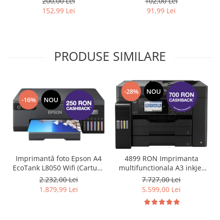
200,00 Lei
102,00 Lei
L6570, L6580, L8050 , L8160,
imprimante Epson
152,99 Lei
91,99 Lei
L8180, L18050, M15140 ,
L6460, L6490, L6550,
L15180 , M15180
L6570, L6580, L11160,
L15150, L15160, M15140,
L15180
PRODUSE SIMILARE
-28%
NOU
-16%
NOU
Imprimantă foto Epson A4
4899 RON Imprimanta
EcoTank L8050 Wifi (Cartuse
multifunctionala A3 inkjet
de mare capacitate) #
Epson L15160 Wi-Fi, ADF,
2.232,00 Lei
7.727,00 Lei
Duplex, imprimare fata-
1.879,99 Lei
5.599,00 Lei
verso, scanare fata-verso,
copiere si fax #