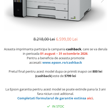
8.218,00 Lei
6.599,00 Lei
Aceasta imprimanta participa la campania
cashback
, care se va derula
in perioada
01 august – 31 octombrie 2026
.
Pentru a beneficia de aceasta promotie
accesati:
www.epson.ro/cashback
Pretul final pentru acest model dupa ce primiti inapoi cei
800 lei
(cashback)
este de
5799 lei
La Epson garantia pentru acest model se poate extinde pana la 3 ani
fara niciun cost aditional.
Completati formularul de garantie extinsa
aici
.
IN STOC