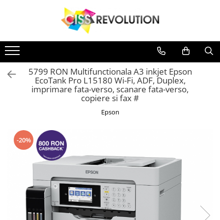
IMPRIMANTE
CERNEALA
MEDII DE PRINTARE
PLOTERE
CONSUMABILE
Imprimante
CERNEALA
MEDII DE PRINTARE
PLOTERE
Jet Cerneala
DYE
HARTIE SUBLIMARE
FLATBED
Casete reziduale
Jet Cerneala
DYE
HARTIE SUBLIMARE
FLATBED
EPSON
HARTIE FOTO
ECHIPAMENTE
Cartuse originale
HP
HARTIE FOTO
ECHIPAMENTE
5799 RON Multifunctionala A3 inkjet Epson
CANON
CONSUMABILE
Chipuri
PIGMENT
CONSUMABILE
EcoTank Pro L15180 Wi-Fi, ADF, Duplex,
imprimare fata-verso, scanare fata-verso,
HP
SUBLIMARE
copiere si fax #
BROTHER
Epson
HP
PIGMENT
-20%
EPSON
HP
CANON
SUBLIMARE
EPSON