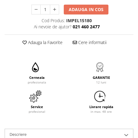
ADAUGA IN COS
Cod Produs:
IMPEL15180
Ai nevoie de ajutor?
021 460 2477
Adauga la Favorite
Cere informatii
Cerneala
GARANTIE
profesionala
12 luni
Service
Livrare rapida
profesional
in max. 48 ore
Descriere