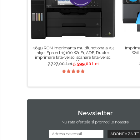
4899 RON Imprimanta multifunctionala A3
Imprima
inkjet Epson L15160 Wi-Fi, ADF, Duplex,
Wifi
imprimare fata-verso, scanare fata-verso,
copiere si fax #
7.727,00 Lei
5.599,00 Lei
Newsletter
Nu rata ofertele si promotiile noastre