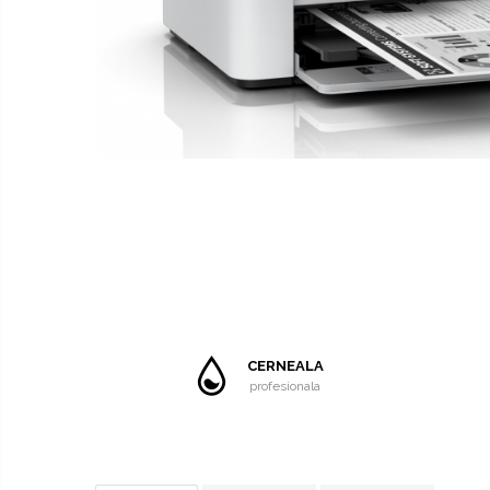
SUBLIMARE
EPSON
HARTIE SUBLIMARE
HARTIE FOTO
FLATBED
ECHIPAMENTE
CONSUMABILE
Casete reziduale
Cartuse originale
Chipuri
CERNEALA
profesionala