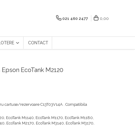
021 460 2477
0,00
LOTERE
CONTACT
 Epson EcoTank M2120
ntru cartuse/rezervoare C13T03V14A . Compatibila
20, EcoTank M1140, EcoTank M1170, EcoTank M1180,
40, EcoTank M2170, EcoTank M3140, EcoTank M3170,