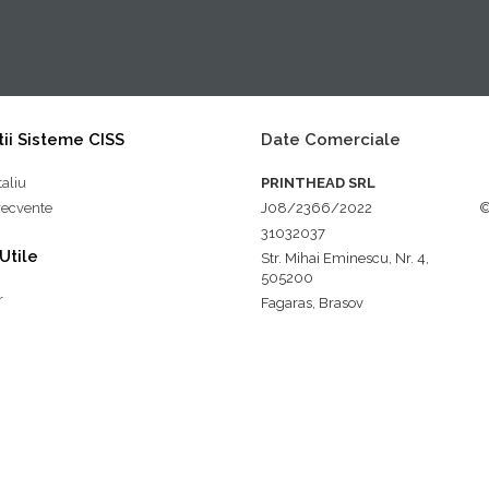
ii Sisteme CISS
Date Comerciale
taliu
PRINTHEAD SRL
frecvente
J08/2366/2022
©
31032037
 Utile
Str. Mihai Eminescu, Nr. 4,
505200
r
Fagaras, Brasov