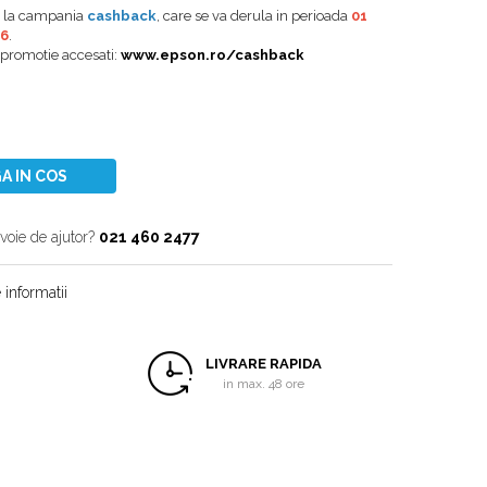
a la campania
cashback
, care se va derula in perioada
01
26
.
 promotie accesati:
www.epson.ro/cashback
A IN COS
voie de ajutor?
021 460 2477
informatii
LIVRARE RAPIDA
in max. 48 ore