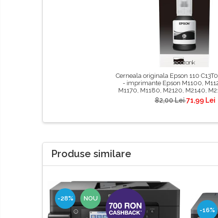
Cerneala originala Epson 110 C13T
- imprimante Epson M1100, M11
M1170, M1180, M2120, M2140, M2
M3170, ET-M3180
82,00 Lei
71,99 Lei
Produse similare
-28%
NOU
-16%