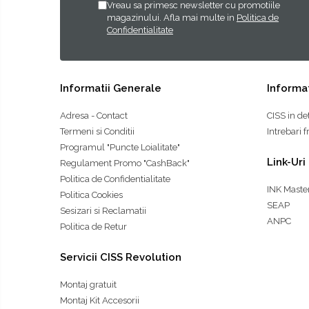
Vreau sa primesc newsletter cu promotiile
magazinului. Afla mai multe in
Politica de
Confidentialitate
Informatii Generale
Informat
Adresa - Contact
CISS in de
Termeni si Conditii
Intrebari 
Programul "Puncte Loialitate"
Link-Uri
Regulament Promo "CashBack"
Politica de Confidentialitate
INK Maste
Politica Cookies
SEAP
Sesizari si Reclamatii
ANPC
Politica de Retur
Servicii CISS Revolution
Montaj gratuit
Montaj Kit Accesorii