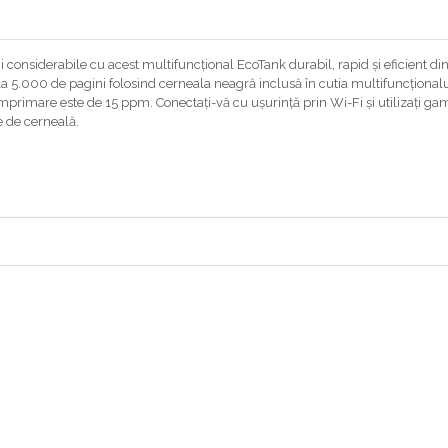
ii considerabile cu acest multifuncțional EcoTank durabil, rapid și eficient d
a 5.000 de pagini folosind cerneala neagră inclusă în cutia multifuncționalul
imprimare este de 15 ppm. Conectați-vă cu ușurință prin Wi-Fi și utilizați ga
e de cerneală.