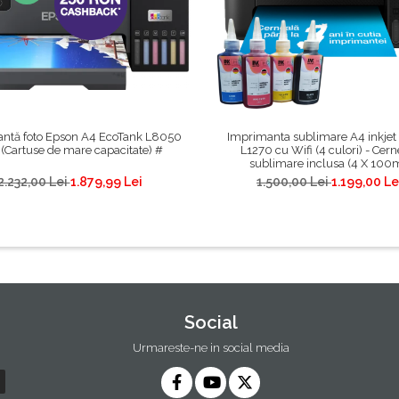
ntă foto Epson A4 EcoTank L8050
Imprimanta sublimare A4 inkjet
 (Cartuse de mare capacitate) #
L1270 cu Wifi (4 culori) - Cern
sublimare inclusa (4 X 100
2.232,00 Lei
1.879,99 Lei
1.500,00 Lei
1.199,00 Le
Social
Urmareste-ne in social media