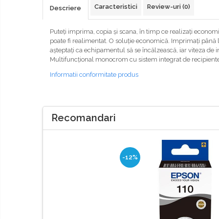
Caracteristici
Review-uri
(0)
Descriere
Puteți imprima, copia și scana, în timp ce realizați econom
poate fi realimentat. O soluție economică. Imprimați până l
așteptați ca echipamentul să se încălzească, iar viteza de 
Multifuncțional monocrom cu sistem integrat de recipient
Informatii conformitate produs
Recomandari
-12%