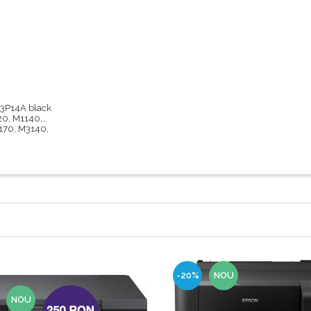
03P14A black
20, M1140,
170, M3140,
-20%
NOU
NOU