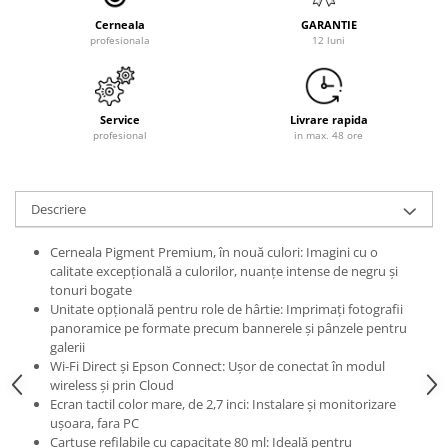
Cerneala
GARANTIE
profesionala
12 luni
Service
Livrare rapida
profesional
in max. 48 ore
Descriere
Cerneala Pigment Premium, în nouă culori: Imagini cu o
calitate excepţională a culorilor, nuanţe intense de negru şi
tonuri bogate
Unitate opţională pentru role de hârtie: Imprimaţi fotografii
panoramice pe formate precum bannerele şi pânzele pentru
galerii
Wi-Fi Direct şi Epson Connect: Uşor de conectat în modul
wireless şi prin Cloud
Ecran tactil color mare, de 2,7 inci: Instalare şi monitorizare
uşoara, fara PC
Cartuşe refilabile cu capacitate 80 ml: Ideală pentru