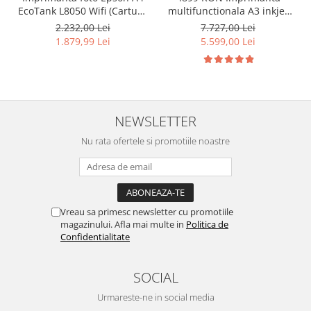
EcoTank L8050 Wifi (Cartuse
multifunctionala A3 inkjet
de mare capacitate) #
Epson L15160 Wi-Fi, ADF,
2.232,00 Lei
7.727,00 Lei
Duplex, imprimare fata-
1.879,99 Lei
5.599,00 Lei
verso, scanare fata-verso,
copiere si fax #
NEWSLETTER
Nu rata ofertele si promotiile noastre
Vreau sa primesc newsletter cu promotiile
magazinului. Afla mai multe in
Politica de
Confidentialitate
SOCIAL
Urmareste-ne in social media