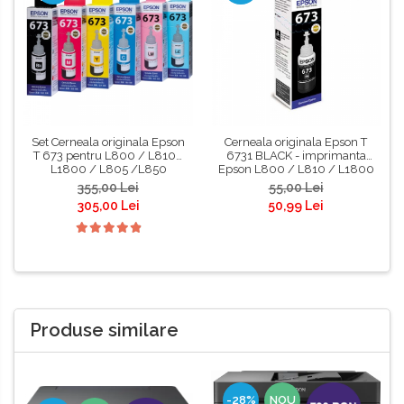
Set Cerneala originala Epson
Cerneala originala Epson T
T 673 pentru L800 / L810/
6731 BLACK - imprimanta
L1800 / L805 /L850
Epson L800 / L810 / L1800
/ L805 / L850
355,00 Lei
55,00 Lei
305,00 Lei
50,99 Lei
Produse similare
-28%
NOU