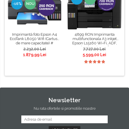
-16%
NOU
Imprimantă foto Epson A4
4899 RON Imprimanta
EcoTank L8050 Wifi (Cartuse
multifunctionala A3 inkjet
de mare capacitate) #
Epson L15160 Wi-Fi, ADF,
Duplex, imprimare fata-
2.232,00 Lei
7.727,00 Lei
verso, scanare fata-verso,
1.879,99 Lei
5.599,00 Lei
copiere si fax #
Newsletter
Nu rata ofertele si promotiile noastre