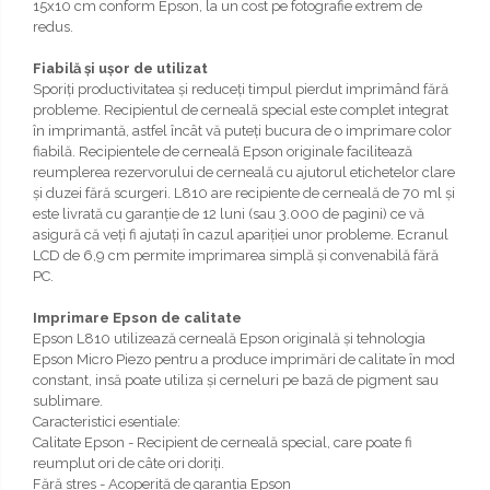
15x10 cm conform Epson, la un cost pe fotografie extrem de
redus.
Fiabilă şi uşor de utilizat
Sporiţi productivitatea şi reduceţi timpul pierdut imprimând fără
probleme. Recipientul de cerneală special este complet integrat
în imprimantă, astfel încât vă puteţi bucura de o imprimare color
fiabilă. Recipientele de cerneală Epson originale facilitează
reumplerea rezervorului de cerneală cu ajutorul etichetelor clare
şi duzei fără scurgeri. L810 are recipiente de cerneală de 70 ml şi
este livrată cu garanţie de 12 luni (sau 3.000 de pagini) ce vă
asigură că veţi fi ajutaţi în cazul apariţiei unor probleme. Ecranul
LCD de 6,9 cm permite imprimarea simplă şi convenabilă fără
PC.
Imprimare Epson
de calitate
Epson L810 utilizează cerneală Epson originală şi tehnologia
Epson Micro Piezo pentru a produce imprimări de calitate în mod
constant, insă poate utiliza şi cerneluri pe bază de pigment sau
sublimare.
Caracteristici esentiale:
Calitate Epson - Recipient de cerneală special, care poate fi
reumplut ori de câte ori doriţi.
Fără stres - Acoperită de garanţia Epson