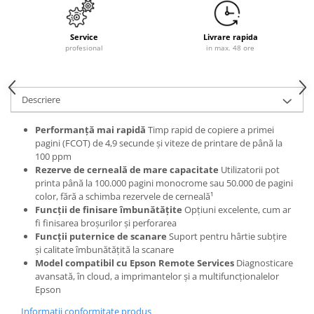
Service
Livrare rapida
profesional
in max. 48 ore
Descriere
Performanţă mai rapidă
Timp rapid de copiere a primei
pagini (FCOT) de 4,9 secunde şi viteze de printare de până la
100 ppm
Rezerve de cerneală de mare capacitate
Utilizatorii pot
printa până la 100.000 pagini monocrome sau 50.000 de pagini
color, fără a schimba rezervele de cerneală¹
Funcţii de finisare îmbunătăţite
Opţiuni excelente, cum ar
fi finisarea broşurilor şi perforarea
Funcţii puternice de scanare
Suport pentru hârtie subţire
şi calitate îmbunătăţită la scanare
Model compatibil cu Epson Remote Services
Diagnosticare
avansată, în cloud, a imprimantelor şi a multifuncţionalelor
Epson
Informatii conformitate produs