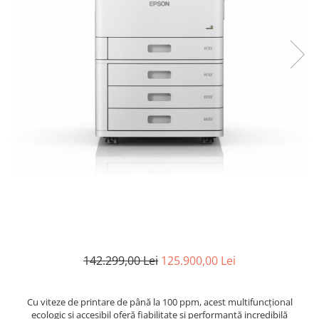
CANON
SUBLIMARE
EPSON
MEDII DE PRINTARE
HARTIE SUBLIMARE
HARTIE FOTO
PLOTERE
FLATBED
ECHIPAMENTE
CONSUMABILE
PRESE TERMICE
CONSUMABILE
Casete reziduale
142.299,00 Lei
125.900,00 Lei
Cartuse originale
Chipuri
Cu viteze de printare de până la 100 ppm, acest multifuncţional
ecologic şi accesibil oferă fiabilitate şi performanţă incredibilă