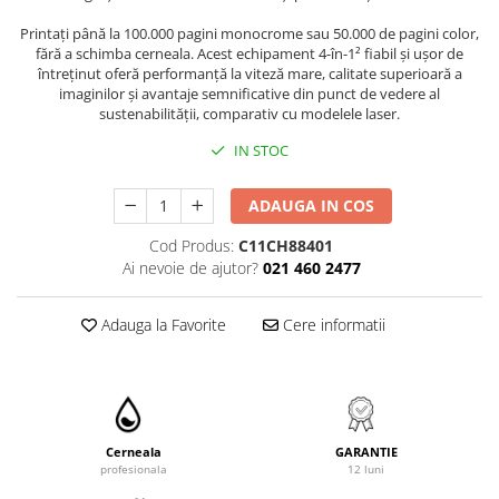
Printaţi până la 100.000 pagini monocrome sau 50.000 de pagini color,
fără a schimba cerneala. Acest echipament 4-în-1² fiabil şi uşor de
întreţinut oferă performanţă la viteză mare, calitate superioară a
imaginilor şi avantaje semnificative din punct de vedere al
sustenabilităţii, comparativ cu modelele laser.
IN STOC
ADAUGA IN COS
Cod Produs:
C11CH88401
Ai nevoie de ajutor?
021 460 2477
Adauga la Favorite
Cere informatii
Cerneala
GARANTIE
profesionala
12 luni