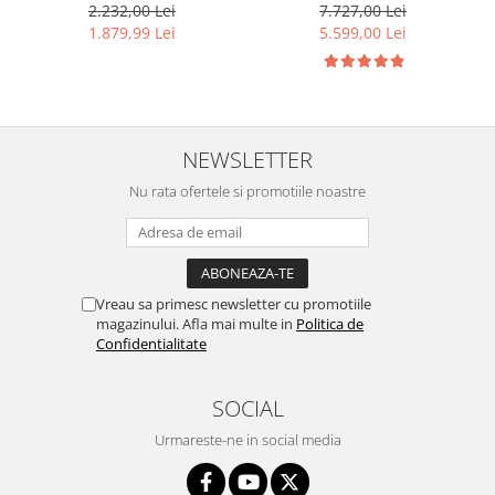
de mare capacitate) #
Epson L15160 Wi-Fi, ADF,
2.232,00 Lei
7.727,00 Lei
Duplex, imprimare fata-
1.879,99 Lei
5.599,00 Lei
verso, scanare fata-verso,
copiere si fax #
NEWSLETTER
Nu rata ofertele si promotiile noastre
Vreau sa primesc newsletter cu promotiile
magazinului. Afla mai multe in
Politica de
Confidentialitate
SOCIAL
Urmareste-ne in social media