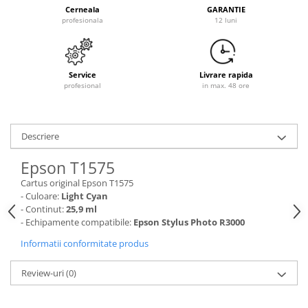
Cerneala
GARANTIE
profesionala
12 luni
Service
Livrare rapida
profesional
in max. 48 ore
Descriere
Epson T1575
Cartus original Epson T1575
- Culoare:
Light Cyan
- Continut:
25,9 ml
- Echipamente compatibile:
Epson Stylus Photo R3000
Informatii conformitate produs
Review-uri
(0)