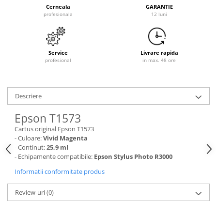
Cerneala
GARANTIE
profesionala
12 luni
Service
Livrare rapida
profesional
in max. 48 ore
Descriere
Epson T1573
Cartus original Epson T1573
- Culoare:
Vivid Magenta
- Continut:
25,9 ml
- Echipamente compatibile:
Epson Stylus Photo R3000
Informatii conformitate produs
Review-uri
(0)