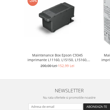
-24%
Maintenance Box Epson C9345
Mai
imprimante L11160, L15150, L15160,
impr
L6550 , L6570, L6580, L8050 , L8160,
L4260
200,00 Lei
152,99 Lei
L8180, L18050, M15140 , L15180 ,
L6270
M15180
L6490,
M3180,
NEWSLETTER
Nu rata ofertele si promotiile noastre