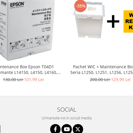
-35%
ntenance Box Epson T04D1
Pachet WIC + Maintenance Bo
imante L14150, L4150, L4160,
Seria L1250, L1251, L1256, L125
, L6160, L6170, L6190, L6260,
L3110, L3111, L3150, L3151, 
130,00 Lei
101,99 Lei
200,00 Lei
129,99 Lei
, L6276, L6290, L6390, L6460,
L3158, L3160, L3168, L3210, 
 M1170, M1180, M2170, M3170,
L3252, L3253, L3255, L3256, 
 M1140, M2140, M3140, XP-510
L3266, L3267, L326
SOCIAL
Urmareste-ne in social media