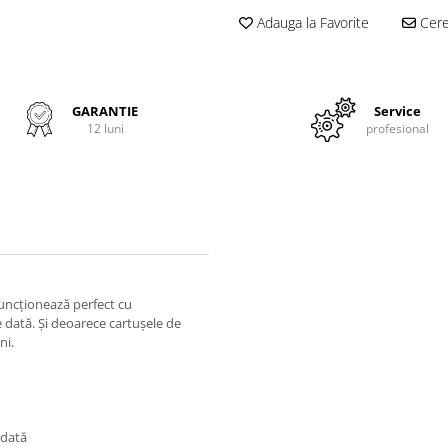
Adauga la Favorite
Cere 
GARANTIE
Service
12 luni
profesional
uncționează perfect cu
 dată. Și deoarece cartușele de
ni.
 dată