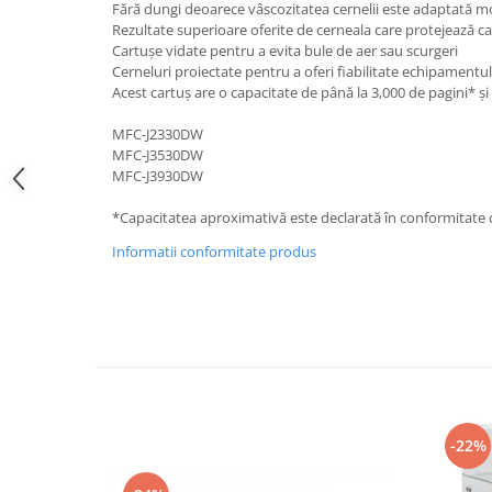
Fără dungi deoarece vâscozitatea cernelii este adaptată m
Rezultate superioare oferite de cerneala care protejează 
Cartușe vidate pentru a evita bule de aer sau scurgeri
Cerneluri proiectate pentru a oferi fiabilitate echipamentul
Acest cartuș are o capacitate de până la 3,000 de pagini* și
MFC-J2330DW
MFC-J3530DW
MFC-J3930DW
*Capacitatea aproximativă este declarată în conformitate
Informatii conformitate produs
-22%