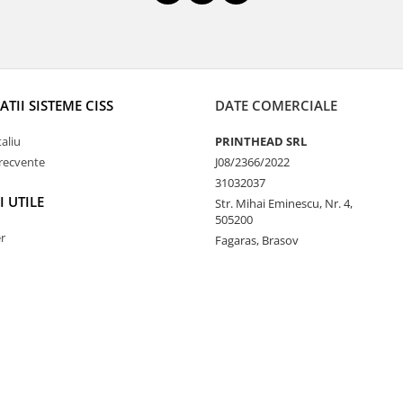
TII SISTEME CISS
DATE COMERCIALE
taliu
PRINTHEAD SRL
frecvente
J08/2366/2022
31032037
I UTILE
Str. Mihai Eminescu, Nr. 4,
505200
r
Fagaras, Brasov