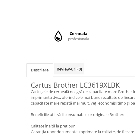
CANON
SUBLIMARE
EPSON
MEDII DE PRINTARE
Cerneala
HARTIE SUBLIMARE
profesionala
HARTIE FOTO
PLOTERE
FLATBED
Review-uri
(0)
Descriere
ECHIPAMENTE
Cartus Brother LC3619XLBK
CONSUMABILE
Cartușele de cerneală neagră de capacitate mare Brother f
PRESE TERMICE
imprimanta dvs., oferind cele mai bune rezultate de fiecare
CONSUMABILE
capacitate mare rezistă mai mult, veți economisi timp și ba
Casete reziduale
Beneficiile utilizării consumabilelor originale Brother:
Cartuse originale
Calitate înaltă la preț bun
Chipuri
Garanția unor documente imprimate la calitate, de fiecare