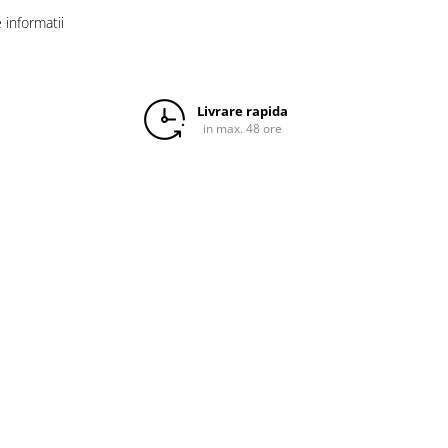
informatii
Livrare rapida
in max. 48 ore