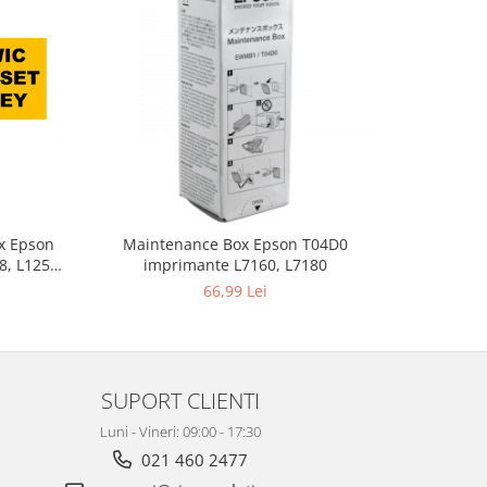
x Epson
Maintenance Box Epson T04D0
Chip c
8, L1259,
imprimante L7160, L7180
Reziduala
L3152,
T500
66,99 Lei
L3250 ,
L3260,
SUPORT CLIENTI
Luni - Vineri: 09:00 - 17:30
021 460 2477