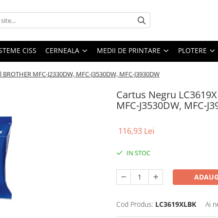
STEME CISS
CERNEALA
MEDII DE PRINTARE
PLOTERE
nal BROTHER MFC-J2330DW, MFC-J3530DW, MFC-J3930DW
Cartus Negru LC3619
MFC-J3530DW, MFC-J
116,93 Lei
IN STOC
ADAUG
Cod Produs:
LC3619XLBK
Ai n