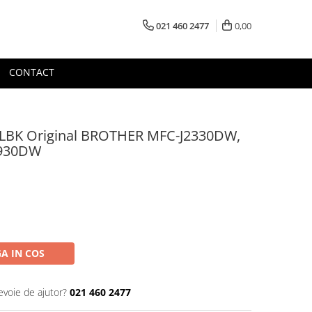
021 460 2477
0,00
CONTACT
XLBK Original BROTHER MFC-J2330DW,
3930DW
A IN COS
evoie de ajutor?
021 460 2477