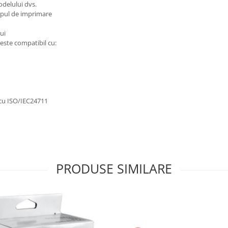
odelului dvs.
capul de imprimare
ui
 este compatibil cu:
 cu ISO/IEC24711
PRODUSE SIMILARE