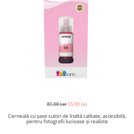
CANON
SUBLIMARE
EPSON
MEDII DE PRINTARE
HARTIE SUBLIMARE
HARTIE FOTO
PLOTERE
FLATBED
ECHIPAMENTE
CONSUMABILE
PRESE TERMICE
CONSUMABILE
81,00 Lei
55,99 Lei
Casete reziduale
Cerneală cu șase culori de înaltă calitate, accesibilă,
Cartuse originale
pentru fotografii lucioase și realiste
Chipuri