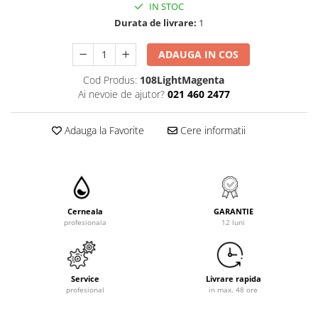
IN STOC
Durata de livrare:
1
ADAUGA IN COS
Cod Produs:
108LightMagenta
Ai nevoie de ajutor?
021 460 2477
Adauga la Favorite
Cere informatii
Cerneala
GARANTIE
profesionala
12 luni
Service
Livrare rapida
profesional
in max. 48 ore