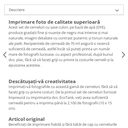
Descriere
Imprimare foto de calitate superioară
Acest set de cerneluri cu șase culori, pe bază de apă (DYE),
produce gradații fine și nuanțe de negru mai intense și mai
naturale, imagini detaliate cu contrast puternic și tonuri naturale
ale pielii. Recipientele de cerneală de 70 ml asigură o rezervă
suficientă de cerneală, astfel încât să puteți printa un număr
mare de fotografii lucioase, cu aspect profesional, după bunul
dvs. plac, fără să vă faceți griji cu privire la costurile cernelii și la
epuizarea acesteia.
Descătușați-vă creativitatea
Imprimați-vă fotografiile cu această gamă de cerneluri, fără să vă
faceți griji cu privire costuri. De la primul set de cerneluri furnizat
împreună cu imprimanta dvs. EcoTank, veți avea suficientă
cerneală pentru a imprima până la 2.100 de fotografii (10 x 15
cm).
Articol original
Beneficiați de imprimare fiabilă și fără bătăi de cap cu cernelurile