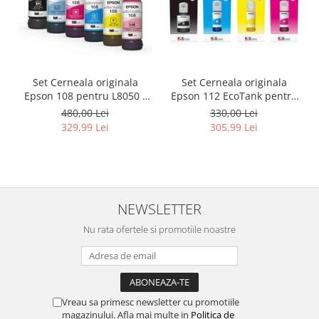
Set Cerneala originala
Set Cerneala originala
Epson 108 pentru L8050 /
Epson 112 EcoTank pentru
L18050
L6460, L6490, L6550, L6570,
480,00 Lei
330,00 Lei
L6580, L11160, L15150,
329,99 Lei
305,99 Lei
L15160, L15180
NEWSLETTER
Nu rata ofertele si promotiile noastre
Vreau sa primesc newsletter cu promotiile
magazinului. Afla mai multe in
Politica de