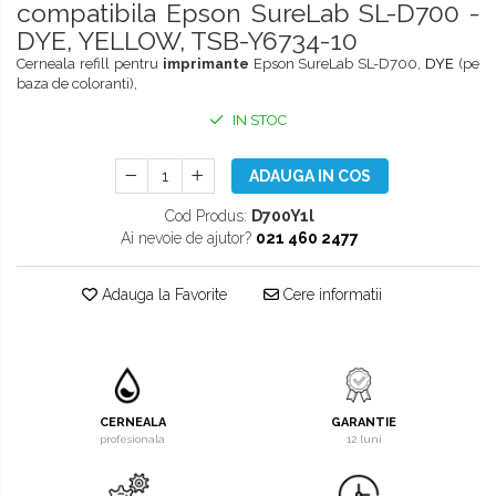
compatibila Epson SureLab SL-D700 -
DYE, YELLOW, TSB-Y6734-10
Cerneala refill pentru
imprimante
Epson SureLab SL-D700,
DYE
(pe
baza de coloranti),
IN STOC
ADAUGA IN COS
Cod Produs:
D700Y1l
Ai nevoie de ajutor?
021 460 2477
Adauga la Favorite
Cere informatii
CERNEALA
GARANTIE
profesionala
12 luni