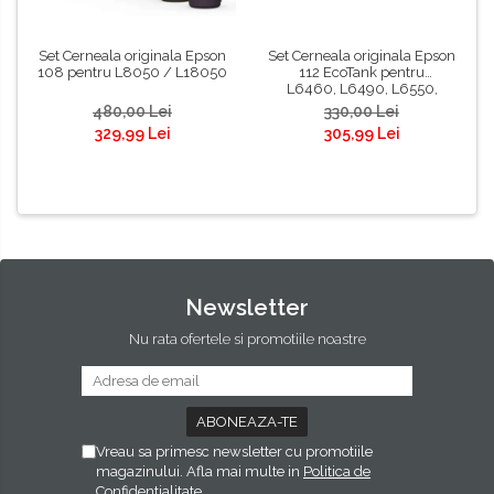
Set Cerneala originala Epson
Set Cerneala originala Epson
108 pentru L8050 / L18050
112 EcoTank pentru
L6460, L6490, L6550,
L6570, L6580, L11160,
480,00 Lei
330,00 Lei
L15150, L15160, L15180
329,99 Lei
305,99 Lei
Newsletter
Nu rata ofertele si promotiile noastre
Vreau sa primesc newsletter cu promotiile
magazinului. Afla mai multe in
Politica de
Confidentialitate