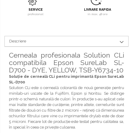
SERVICE
LIVRARE RAPIDA
profesional
in max. 48 ore
Descriere
Cerneala profesionala Solution CLi
compatibila Epson SureLab SL-
D700 - DYE, YELLOW, TSB-Y6734-10
Soluție de cerneală CLi pentru imprimantă Epson SureLab
SL-D700
Solution CLi este o cerneală colorantă de nouă generație pentru
minilab-uri uscate de la Fujifilm, Epson și Noritsu. Se distinge
printr-o schemă naturală de culori. În producție s-au aplicat cele
mai înalte standarde de curățenie, printre altele, cernelurile sunt
filtrate de două ori cu filtre de 2 microni – rețineți că dimensiunea
ochiurilor filtrului care vine cu imprimantele drylab este de doar
5 microni. Fiecare lot de producție este testat pentru calitatea sa,
în special în ceea ce privește culoarea.