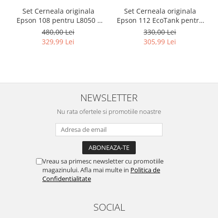
Set Cerneala originala
Set Cerneala originala
Epson 108 pentru L8050 /
Epson 112 EcoTank pentru
L18050
L6460, L6490, L6550, L6570,
480,00 Lei
330,00 Lei
L6580, L11160, L15150,
329,99 Lei
305,99 Lei
L15160, L15180
NEWSLETTER
Nu rata ofertele si promotiile noastre
Vreau sa primesc newsletter cu promotiile
magazinului. Afla mai multe in
Politica de
Confidentialitate
SOCIAL