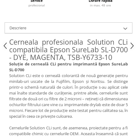
Service
Livrare rapida
profesional
in max. 48 ore
Descriere
Cerneala profesionala Solution CLi
compatibila Epson SureLab SL-D700
- DYE, MAGENTA, TSB-Y6733-10
Soluție de cerneală CLi pentru imprimantă Epson SureLab
SL-D700
Solution CLi este o cerneală colorantă de nouă generație pentru
minilab-uri uscate de la Fujifilm, Epson și Noritsu. Se distinge
printr-o schemă naturală de culori. În producție s-au aplicat cele
mai înalte standarde de curățenie, printre altele, cernelurile sunt
filtrate de două ori cu filtre de 2 microni – rețineți că dimensiunea
ochiurilor filtrului care vine cu imprimantele drylab este de doar 5
microni. Fiecare lot de producție este testat pentru calitatea sa, în
special în ceea ce privește culoarea.
Cernelurile Solution CLi sunt, de asemenea, proiectate pentru a fi
compatibile chimic cu cernelurile OEM. Aceasta înseamnă că sunt