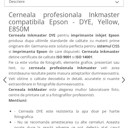
Descriere
Cerneala profesionala Inkmaster
compatibila Epson - DYE, Yellow,
E850M
Cerneala Inkmaster
DYE
pentru
imprimante inkjet Epson
produsa dupa ultimile standarde de calitate cu materii prime
originare din Germania este solutia perfecta pentru
sistemul CISS
si
imprimanta Epson
de care dispuneti.
Cerneala Inkmaster
detine certificate de calitate
ISO 9001
si
ISO 14001
.
Fie ca este vorba de fotografii, elemente grafice, prezentari sau
text, cu
cerneala profesionala Inkmaster
veti avea
intotdeauna rezultate peste masura asteptarilor dumneavoastra.
Veti obtine o calitate deosebita in detalii, acuratete si nuante
extraordinare in fotografiile dumneavoastra.
Cerneala InkMaster
este alegerea multor laboratoare foto,
centre de printare cat si a fotografilor profesionisti.
Mentiuni:
- Cerneala DYE este rezistenta la apa doar pe hartie
fotografica.
- Nu se recomanda amestecarea cu alte cerneluri. Aceasta
poate duce la reactii adverse ce pot defecta atat capul