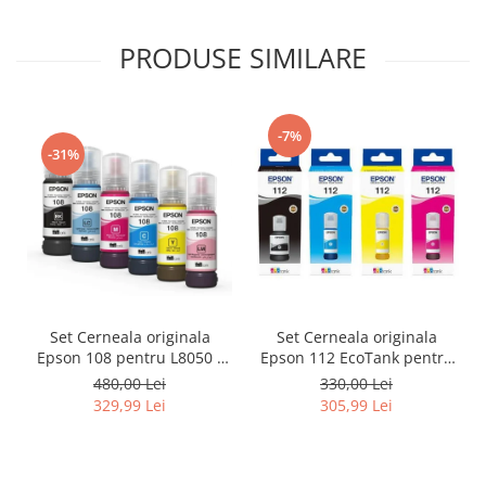
PRODUSE SIMILARE
-7%
-31%
Set Cerneala originala
Set Cerneala originala
Epson 108 pentru L8050 /
Epson 112 EcoTank pentru
L18050
L6460, L6490, L6550, L6570,
480,00 Lei
330,00 Lei
L6580, L11160, L15150,
329,99 Lei
305,99 Lei
L15160, L15180