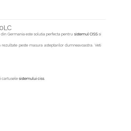
50LC
 din Germania este solutia perfecta pentru
sistemul CISS
si
 rezultate peste masura asteptarilor dumneavoastra. Veti
i cartusele
sistemului ciss
.