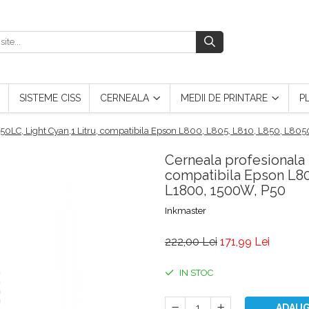
SISTEME CISS
CERNEALA
MEDII DE PRINTARE
P
850LC, Light Cyan,1 Litru, compatibila Epson L800, L805, L810, L850, L8
Cerneala profesionala 
compatibila Epson L80
L1800, 1500W, P50
Inkmaster
222,00 Lei
171,99 Lei
IN STOC
ADAUG