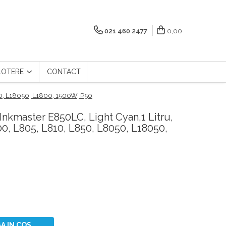
021 460 2477
0,00
LOTERE
CONTACT
050, L18050, L1800, 1500W, P50
Inkmaster E850LC, Light Cyan,1 Litru,
0, L805, L810, L850, L8050, L18050,
A IN COS