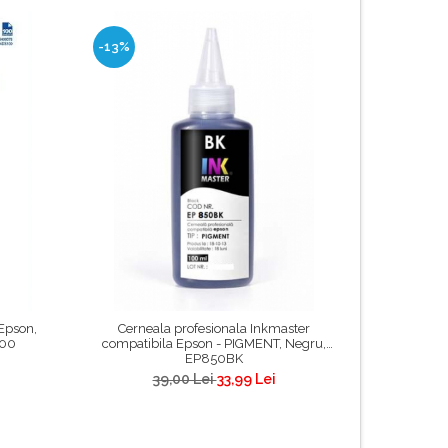
-13%
-23%
 Epson,
Cerneala profesionala Inkmaster
Cerneala p
500
compatibila Epson - PIGMENT, Negru,
negru, comp
EP850BK
L130, L2
L355,L365,
39,00 Lei
33,99 Lei
L3050, L30