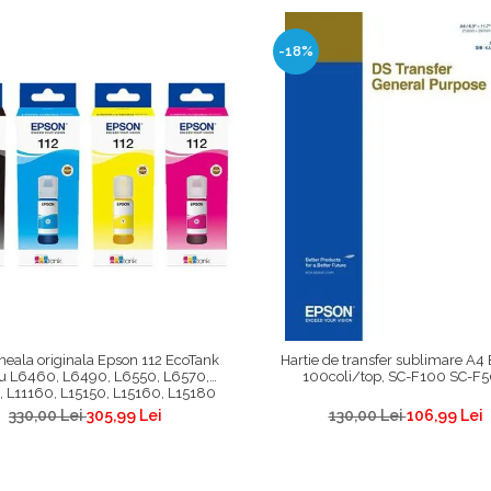
-18%
neala originala Epson 112 EcoTank
Hartie de transfer sublimare A4
u L6460, L6490, L6550, L6570,
100coli/top, SC-F100 SC-F
 L11160, L15150, L15160, L15180
330,00 Lei
305,99 Lei
130,00 Lei
106,99 Lei