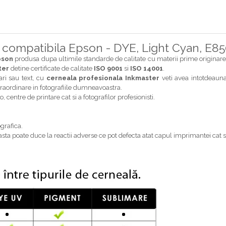
 compatibila Epson - DYE, Light Cyan, E8
pson
produsa dupa ultimile standarde de calitate cu materii prime originare
ter
detine certificate de calitate
ISO 9001
si
ISO 14001
.
ari sau text, cu
cerneala profesionala Inkmaster
veti avea intotdeauna
xtraordinare in fotografiile dumneavoastra.
 centre de printare cat si a fotografilor profesionisti.
grafica.
ta poate duce la reactii adverse ce pot defecta atat capul imprimantei cat s