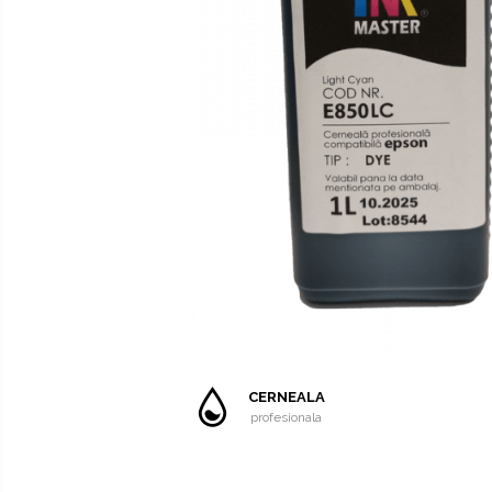
SUBLIMARE
EPSON
HARTIE SUBLIMARE
HARTIE FOTO
FLATBED
ECHIPAMENTE
CONSUMABILE
Casete reziduale
Cartuse originale
Chipuri
CERNEALA
profesionala