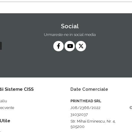
Social
Urmareste-ne in social media
ii Sisteme CISS
Date Comerciale
taliu
PRINTHEAD SRL
frecvente
J08/2366/2022
©
31032037
 Utile
Str. Mihai Eminescu, Nr. 4,
505200