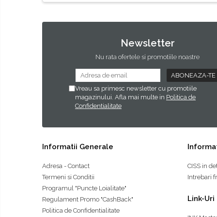
Newsletter
Nu rata ofertele si promotiile noastre
Vreau sa primesc newsletter cu promotiile
magazinului. Afla mai multe in
Politica de
Confidentialitate
Informatii Generale
Informat
Adresa - Contact
CISS in de
Termeni si Conditii
Intrebari 
Programul "Puncte Loialitate"
Link-Uri
Regulament Promo "CashBack"
Politica de Confidentialitate