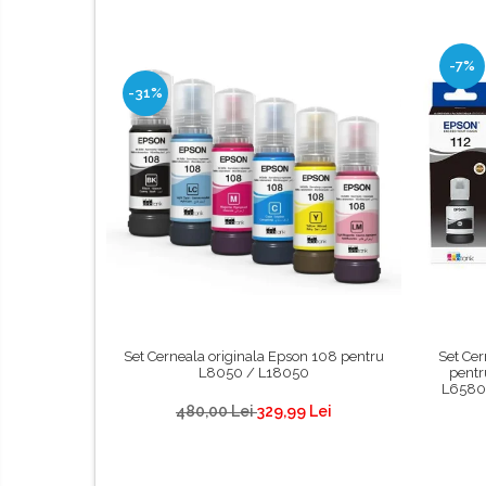
-7%
-31%
Set Cerneala originala Epson 108 pentru
Set Cer
L8050 / L18050
pentr
L6580,
480,00 Lei
329,99 Lei