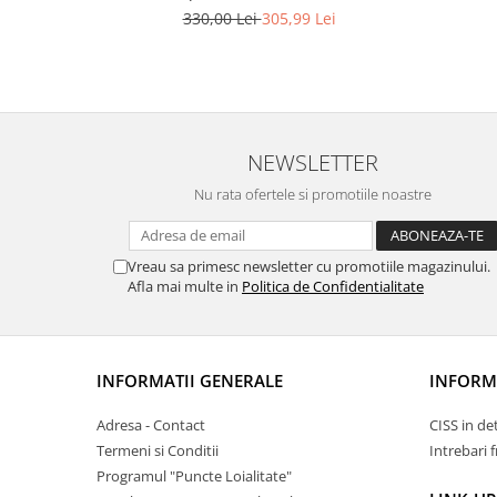
L6570, L6580, L11160, L15150, L15160,
330,00 Lei
305,99 Lei
L15180
NEWSLETTER
Nu rata ofertele si promotiile noastre
Vreau sa primesc newsletter cu promotiile magazinului.
Afla mai multe in
Politica de Confidentialitate
INFORMATII GENERALE
INFORMA
Adresa - Contact
CISS in de
Termeni si Conditii
Intrebari 
Programul "Puncte Loialitate"