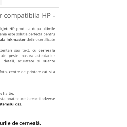
r compatibila HP -
kjet HP
produsa dupa ultimile
ania este solutia perfecta pentru
ala Inkmaster
detine certificate
ezentari sau text, cu
cerneala
ate peste masura asteptarilor
 detalii, acuratete si nuante
oto, centre de printare cat si a
e hartie.
sta poate duce la reactii adverse
istemului ciss
.