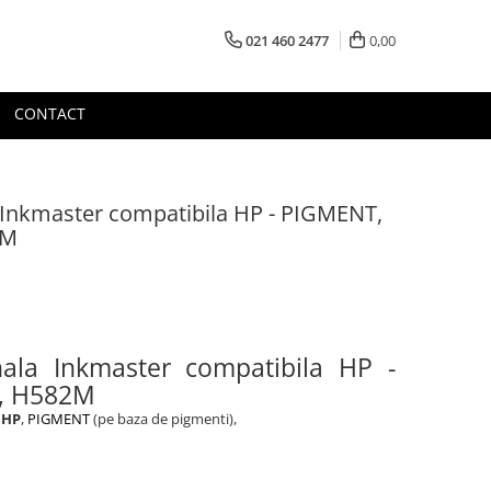
021 460 2477
0,00
CONTACT
 Inkmaster compatibila HP - PIGMENT,
2M
nala Inkmaster compatibila HP -
, H582M
 HP
,
PIGMENT
(pe baza de pigmenti),