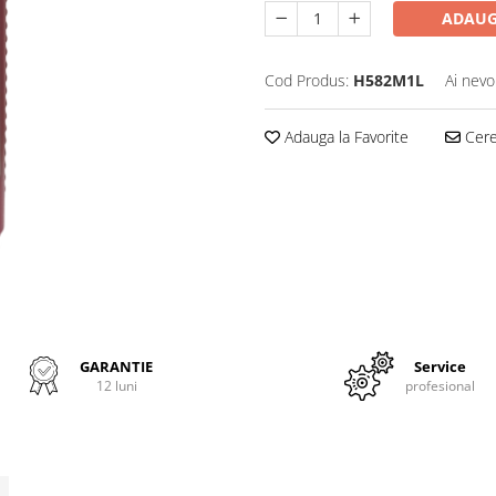
ADAUG
Cod Produs:
H582M1L
Ai nevo
Adauga la Favorite
Cere 
GARANTIE
Service
12 luni
profesional