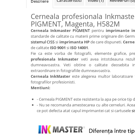
Caracteristici
Video
(1)
Review-uri
(0)
Descriere
Cerneala profesionala Inkmaste
PIGMENT, Magenta, H582M
Cerneala Inkmaster
PIGMENT
pentru
imprimante in
standarde de calitate cu materii prime originare din Germ
sistemul CISS
si
imprimanta HP
de care dispuneti.
Cerne
de calitate
ISO 9001
si
ISO 14001
.
Fie ca este vorba de fotografii, elemente grafice, pr
profesionala Inkmaster
veti avea intotdeauna rezult
dumneavoastra. Veti obtine o calitate deosebita in
extraordinare in fotografiile dumneavoastra.
Cerneala InkMaster
este alegerea multor laboratoare f
fotografilor profesionisti.
Mentiuni:
- Cerneala PIGMENT este rezistenta la apa pe orice tip d
- Nu se recomanda amestecarea cu alte cerneluri. Acea
ce pot defecta atat capul imprimantei cat si cartusele
s