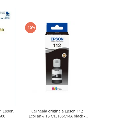
-10%
-13%
4 Epson,
Cerneala originala Epson 112
Cernea
500
EcoTank/ITS C13T06C14A black -
compatib