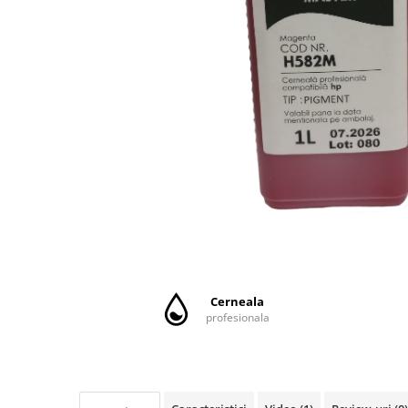
CANON
SUBLIMARE
EPSON
MEDII DE PRINTARE
HARTIE SUBLIMARE
HARTIE FOTO
PLOTERE
FLATBED
ECHIPAMENTE
CONSUMABILE
PRESE TERMICE
Cerneala
CONSUMABILE
profesionala
Casete reziduale
Cartuse originale
Chipuri