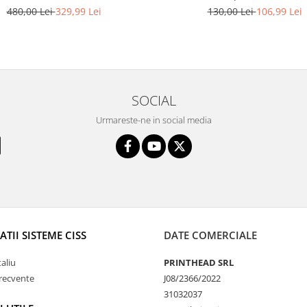
480,00 Lei
329,99 Lei
130,00 Lei
106,99 Lei
SOCIAL
Urmareste-ne in social media
TII SISTEME CISS
DATE COMERCIALE
taliu
PRINTHEAD SRL
frecvente
J08/2366/2022
31032037