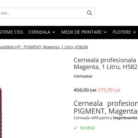
STEME CISS
CERNEALA
MEDII DE PRINTARE
PLOTERE
patibila HP - PIGMENT, Magenta, 1 Litru, H582M
Cerneala profesionala
Magenta, 1 Litru, H58
Inkmaster
458,00 Lei
375,99 Lei
Cerneala profesio
PIGMENT, Magenta
Cerneala refill pentru
imprimante
IN STOC