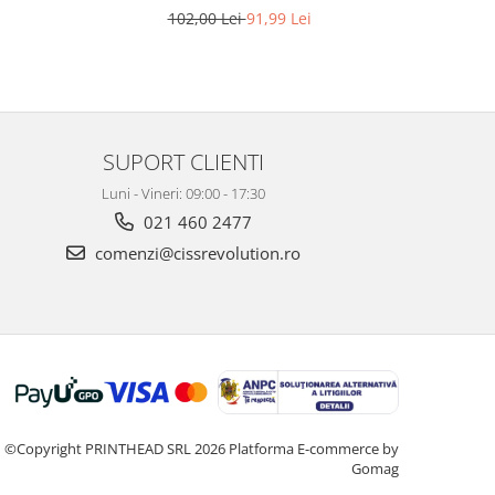
imprimante Epson L6460, L6490, L6550,
102,00 Lei
91,99 Lei
L6570, L6580, L11160, L15150, L15160,
M15140, L15180
SUPORT CLIENTI
Luni - Vineri: 09:00 - 17:30
021 460 2477
comenzi@cissrevolution.ro
©Copyright PRINTHEAD SRL 2026
Platforma E-commerce by
Gomag