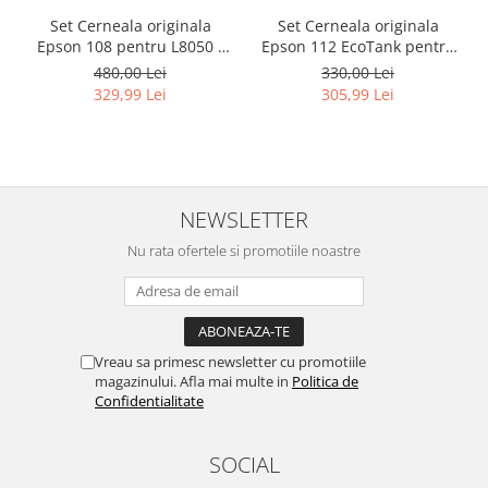
Set Cerneala originala
Set Cerneala originala
Epson 108 pentru L8050 /
Epson 112 EcoTank pentru
L18050
L6460, L6490, L6550, L6570,
480,00 Lei
330,00 Lei
L6580, L11160, L15150,
329,99 Lei
305,99 Lei
L15160, L15180
NEWSLETTER
Nu rata ofertele si promotiile noastre
Vreau sa primesc newsletter cu promotiile
magazinului. Afla mai multe in
Politica de
Confidentialitate
SOCIAL