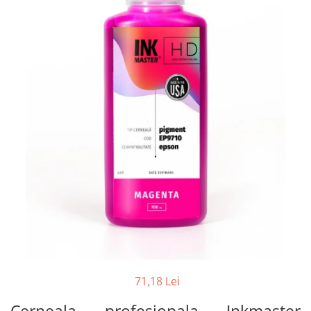
CANON
SUBLIMARE
EPSON
MEDII DE PRINTARE
HARTIE SUBLIMARE
HARTIE FOTO
PLOTERE
FLATBED
ECHIPAMENTE
CONSUMABILE
PRESE TERMICE
CONSUMABILE
Casete reziduale
Cartuse originale
71,18 Lei
Chipuri
Cerneala profesionala Inkmaster