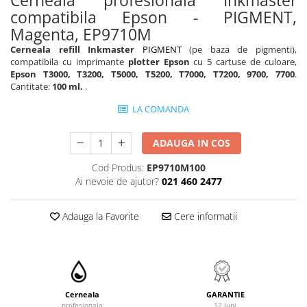
compatibila Epson - PIGMENT,
Magenta, EP9710M
Cerneala refill Inkmaster
PIGMENT
(pe baza de pigmenti),
compatibila cu imprimante
plotter Epson
cu 5 cartuse de culoare,
Epson T3000, T3200, T5000, T5200, T7000, T7200, 9700, 7700
.
Cantitate:
100 ml.
.
LA COMANDA
ADAUGA IN COS
Cod Produs:
EP9710M100
Ai nevoie de ajutor?
021 460 2477
Adauga la Favorite
Cere informatii
Cerneala
GARANTIE
profesionala
12 luni