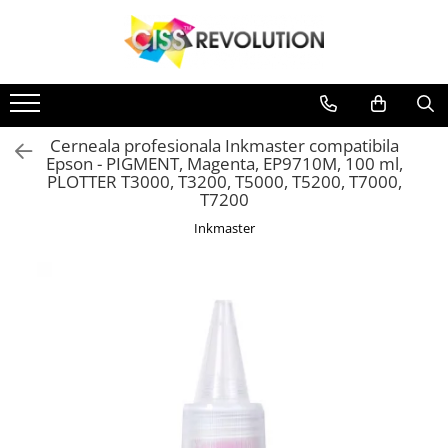
Toate Produsele
Imprimante
CERNEALA
MEDII DE PRINTARE
PLOTERE
IMPRIMANTE
Jet Cerneala
DYE
HARTIE SUBLIMARE
FLATBED
Jet Cerneala
HP
HARTIE FOTO
ECHIPAMENTE
Cerneala profesionala Inkmaster compatibila
PIGMENT
CONSUMABILE
Epson - PIGMENT, Magenta, EP9710M, 100 ml,
SISTEME CISS
PLOTTER T3000, T3200, T5000, T5200, T7000,
SUBLIMARE
CERNEALA
T7200
DYE
Inkmaster
EPSON
CANON
HP
BROTHER
HP
PIGMENT
EPSON
HP