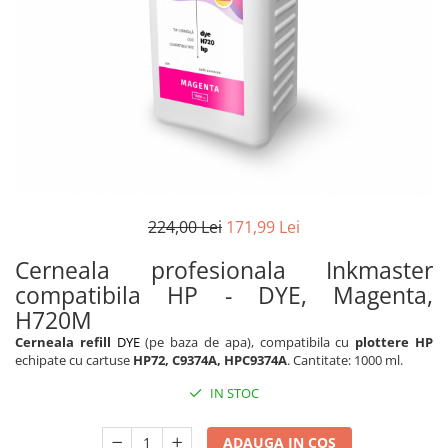
224,00 Lei
171,99 Lei
Cerneala profesionala Inkmaster
compatibila HP - DYE, Magenta,
H720M
Cerneala refill
DYE
(pe baza de apa), compatibila cu
plottere HP
echipate cu cartuse
HP72, C9374A, HPC9374A
. Cantitate: 1000 ml.
IN STOC
ADAUGA IN COS