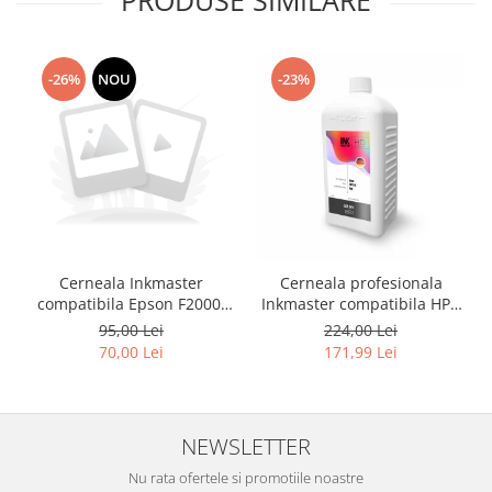
-26%
NOU
-23%
Cerneala Inkmaster
Cerneala profesionala
compatibila Epson F2000,
Inkmaster compatibila HP -
F2100 - DTG Black, DG2100,
DYE, GRAY, H720GY, 1 litru
95,00 Lei
224,00 Lei
100 ml
70,00 Lei
171,99 Lei
NEWSLETTER
Nu rata ofertele si promotiile noastre