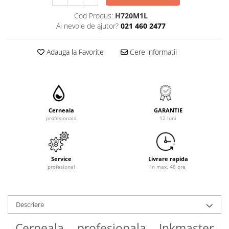
Cod Produs:
H720M1L
Ai nevoie de ajutor?
021 460 2477
Adauga la Favorite
Cere informatii
Cerneala
GARANTIE
profesionala
12 luni
Service
Livrare rapida
profesional
in max. 48 ore
Descriere
Cerneala profesionala Inkmaster