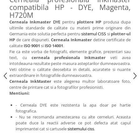
compatibila HP - DYE, Magenta,
H720M
Cerneala Inkmaster
DYE
pentru
plottere HP
produsa dupa
ultimile standarde de calitate cu materii prime originare din
Germania este solutia perfecta pentru
sistemul CISS
si
plotter-ul
HP
de care dispuneti.
Cerneala Inkmaster
detine certificate de
calitate
ISO 9001
si
ISO 14001
.
Fie ca este vorba de fotografii, elemente grafice, prezentari sau
text, cu
cerneala profesionala Inkmaster
veti avea
intotdeauna rezultate peste masura asteptarilor dumneavoastra.
Veti obtine o calitate deosebita in detalii, acuratete si nuante
extraordinare in fotografiile dumneavoastra.
Cerneala InkMaster
este alegerea multor laboratoare foto,
centre de printare cat si a fotografilor profesionisti.
Mentiuni:
- Cerneala DYE este rezistenta la apa doar pe hartie
fotografica.
- Nu se recomanda amestecarea cu alte cerneluri. Aceasta
poate duce la reactii adverse ce pot defecta atat capul
imprimantei cat si cartusele
sistemului ciss
.