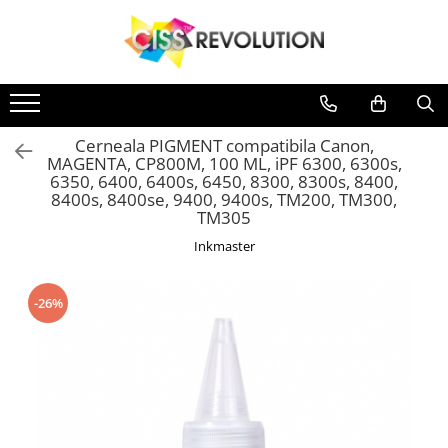
IMPRIMANTE
CERNEALA
MEDII DE PRINTARE
PLOTERE
CONSUMABILE
Imprimante
CERNEALA
MEDII DE PRINTARE
PLOTERE
Jet Cerneala
DYE
HARTIE SUBLIMARE
FLATBED
Casete reziduale
Jet Cerneala
DYE
HARTIE SUBLIMARE
FLATBED
EPSON
HARTIE FOTO
ECHIPAMENTE
Cartuse originale
HP
HARTIE FOTO
ECHIPAMENTE
Cerneala PIGMENT compatibila Canon,
CANON
CONSUMABILE
Chipuri
PIGMENT
CONSUMABILE
MAGENTA, CP800M, 100 ML, iPF 6300, 6300s,
6350, 6400, 6400s, 6450, 8300, 8300s, 8400,
HP
SUBLIMARE
8400s, 8400se, 9400, 9400s, TM200, TM300,
BROTHER
TM305
HP
Inkmaster
PIGMENT
EPSON
-26%
HP
CANON
SUBLIMARE
EPSON