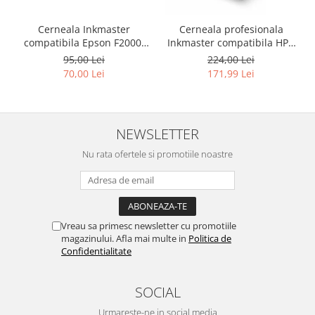
Cerneala Inkmaster
Cerneala profesionala
compatibila Epson F2000,
Inkmaster compatibila HP -
F2100 - DTG Black, DG2100,
DYE, GRAY, H720GY, 1 litru
95,00 Lei
224,00 Lei
100 ml
70,00 Lei
171,99 Lei
NEWSLETTER
Nu rata ofertele si promotiile noastre
Vreau sa primesc newsletter cu promotiile
magazinului. Afla mai multe in
Politica de
Confidentialitate
SOCIAL
Urmareste-ne in social media