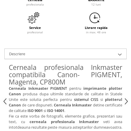
profesionala
12 luni
Service
Livrare rapida
profesional
in max. 48 ore
Descriere
Cerneala profesionala Inkmaster
compatibila Canon- PIGMENT,
Magenta, CP800M
Cerneala Inkmaster
PIGMENT
pentru
imprimante plotter
Canon
produsa dupa ultimile standarde de calitate in Statele
Unite este solutia perfecta pentru
sistemul CISS
si
plotterul
Canon
de care dispuneti.
Cerneala Inkmaster
detine certificate
de calitate
ISO 9001
si
ISO 14001
.
Fie ca este vorba de fotografii, elemente grafice, prezentari sau
text, cu
cerneala profesionala Inkmaster
veti avea
intotdeauna rezultate peste masura asteptarilor dumneavoastra.