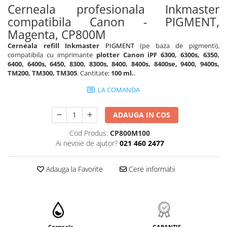
Cerneala profesionala Inkmaster
compatibila Canon - PIGMENT,
Magenta, CP800M
Cerneala refill Inkmaster
PIGMENT
(pe baza de pigmenti),
compatibila cu imprimante
plotter Canon iPF 6300, 6300s, 6350,
6400, 6400s, 6450, 8300, 8300s, 8400, 8400s, 8400se, 9400, 9400s,
TM200, TM300, TM305
. Cantitate:
100 ml.
.
LA COMANDA
ADAUGA IN COS
Cod Produs:
CP800M100
Ai nevoie de ajutor?
021 460 2477
Adauga la Favorite
Cere informatii
Cerneala
GARANTIE